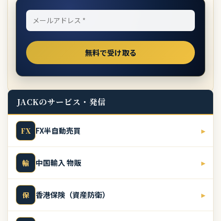
JACKのサービス・発信
FX半自動売買
▸
FX
中国輸入 物販
▸
輸
香港保険（資産防衛）
▸
保