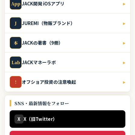
JACK開発 iOSアプリ
▸
App
JUREMI（物販ブランド）
▸
J
JACKの著書（9冊）
▸
本
JACKマネーラボ
▸
Lab
オフショア投資の注意喚起
▸
!
SNS・最新情報をフォロー
X
X（旧Twitter）