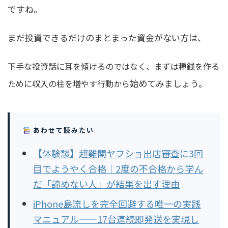
ですね。
まだ投資できるだけのまとまった資金がない方は、
下手な投資話に耳を傾けるのではなく、まずは種銭を作る
始めてみましょう。
ために収入の柱を増やす行動から
あわせて読みたい
【体験談】超難関ヤフショ出店審査に3回
目でようやく合格｜2度の不合格から学ん
だ「諦めない人」が結果を出す理由
iPhone島流しを完全回避する唯一の実践
マニュアル——17台連続即発送を実現し