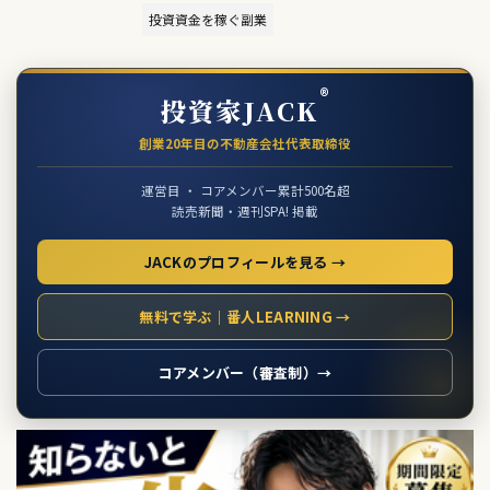
投資資金を稼ぐ副業
®
投資家JACK
創業20年目の不動産会社代表取締役
運営目 ・ コアメンバー累計500名超
読売新聞・週刊SPA! 掲載
JACKのプロフィールを見る →
無料で学ぶ｜番人LEARNING →
コアメンバー（審査制）→