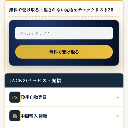
無料で受け取る｜騙されない見極めチェックリスト20
JACKのサービス・発信
FX半自動売買
▸
FX
中国輸入 物販
▸
輸