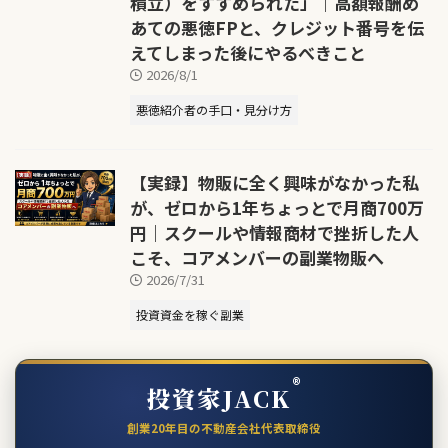
積立）をすすめられた」｜高額報酬め
あての悪徳FPと、クレジット番号を伝
えてしまった後にやるべきこと
2026/8/1
悪徳紹介者の手口・見分け方
【実録】物販に全く興味がなかった私
が、ゼロから1年ちょっとで月商700万
円｜スクールや情報商材で挫折した人
こそ、コアメンバーの副業物販へ
2026/7/31
投資資金を稼ぐ副業
®
投資家JACK
創業20年目の不動産会社代表取締役