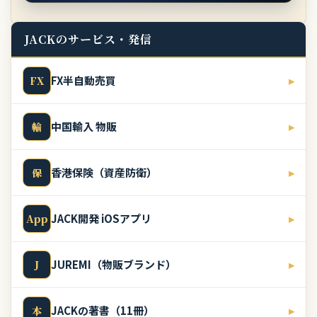
JACKのサービス・発信
FX半自動売買
▸
FX
中国輸入 物販
▸
輸
香港保険（資産防衛）
▸
保
JACK開発 iOSアプリ
▸
App
JUREMI（物販ブランド）
▸
J
JACKの著書（11冊）
▸
本