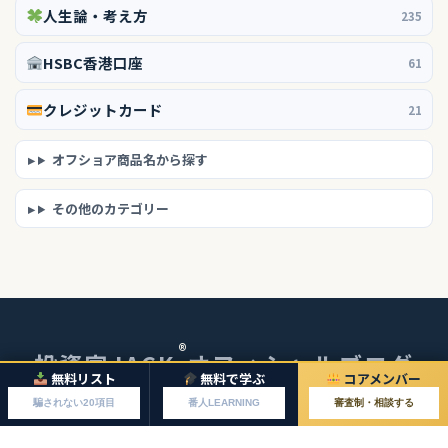
人生論・考え方
235
HSBC香港口座
61
クレジットカード
21
オフショア商品名から探す
その他のカテゴリー
®
投資家JACK
オフィシャルブログ
無料リスト
無料で学ぶ
コアメンバー
© 2026 投資家JACKオフィシャルブログ
騙されない20項目
番人LEARNING
審査制・相談する