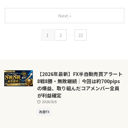
Next »
1
2
…
22
【2026年最新】FX半自動売買アラート
8戦8勝・無敗継続｜今回は約700pips
の爆益、取り組んだコアメンバー全員
が利益確定
2026/8/6
為替FX