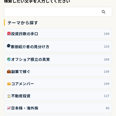
検索したい文字を入力してください
テーマから探す
投資詐欺の手口
169
🕵️
悪徳紹介者の見分け方
210
オフショア積立の真実
269
副業で稼ぐ
109
コアメンバー
149
不動産投資
127
日本株・海外株
60