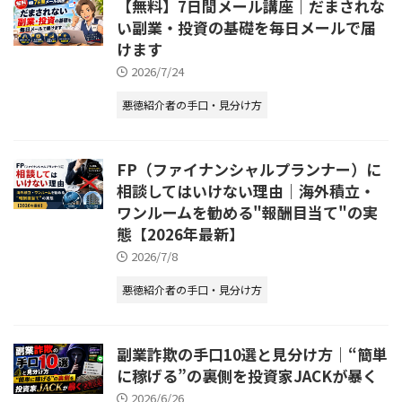
【無料】7日間メール講座｜だまされな
い副業・投資の基礎を毎日メールで届
けます
2026/7/24
悪徳紹介者の手口・見分け方
FP（ファイナンシャルプランナー）に
相談してはいけない理由｜海外積立・
ワンルームを勧める"報酬目当て"の実
態【2026年最新】
2026/7/8
悪徳紹介者の手口・見分け方
副業詐欺の手口10選と見分け方｜“簡単
に稼げる”の裏側を投資家JACKが暴く
2026/6/26