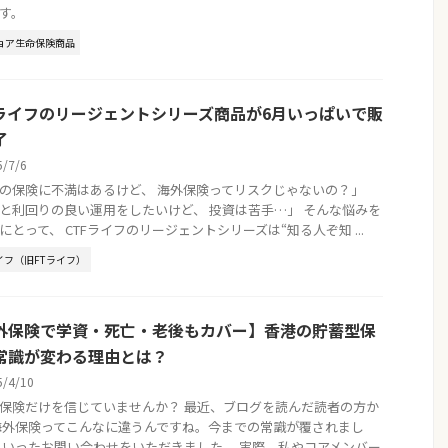
す。
ョア生命保険商品
Fライフのリージェントシリーズ商品が6月いっぱいで販
了
5/7/6
の保険に不満はあるけど、 海外保険ってリスクじゃないの？」
と利回りの良い運用をしたいけど、 投資は苦手…」 そんな悩みを
にとって、 CTFライフのリージェントシリーズは“知る人ぞ知 ...
イフ（旧FTライフ）
外保険で学資・死亡・老後もカバー】香港の貯蓄型保
常識が変わる理由とは？
5/4/10
保険だけを信じていませんか？ 最近、ブログを読んだ読者の方か
海外保険ってこんなに違うんですね。今までの常識が覆されまし
といったお問い合わせをいただきました。 実際、私やコアメンバー