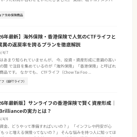
ョア生命保険商品
026年最新】海外保険・香港保険で人気のCTFライフと
驚異の返戻率を誇るプランを徹底解説
5/4/7
はあまり知られていませんが、 今、投資・資産形成に意識の高い
の間 で注目を集めているのが「海外保険」「香港保険」と呼ばれ
品です。 なかでも、 CTFライフ（Chow Tai Foo ...
イフ（旧FTライフ）
026年最新版】サンライフの香港保険で賢く資産形成｜
 Brillianceの実力とは？
5/4/6
資金、どうやって準備すればいいの？」 「インフレや円安が心
「もっと増える保険ってないの？」 そんな悩みを持つ人に知ってほ