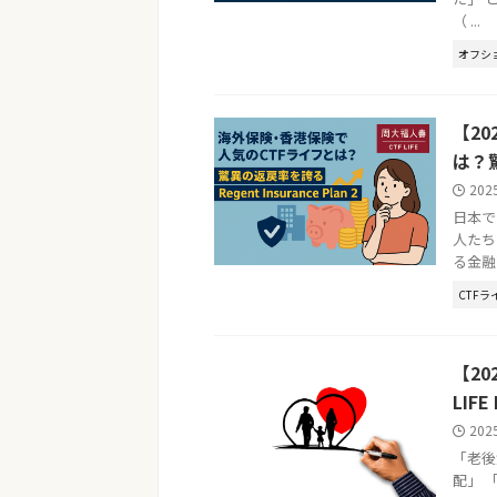
（ ...
オフシ
【2
は？
202
日本で
人たち
る金融商
CTFラ
【2
LIFE
202
「老後
配」 