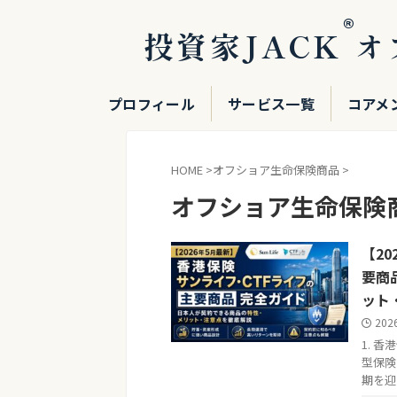
®
投資家JACK
オ
プロフィール
サービス一覧
コアメ
HOME
>
オフショア生命保険商品
>
オフショア生命保険
【2
要商
ット
202
1. 
型保険
期を迎