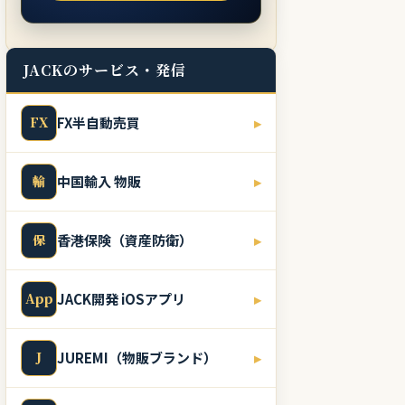
JACKのサービス・発信
FX
FX半自動売買
▸
輸
中国輸入 物販
▸
保
香港保険（資産防衛）
▸
App
JACK開発 iOSアプリ
▸
J
JUREMI（物販ブランド）
▸