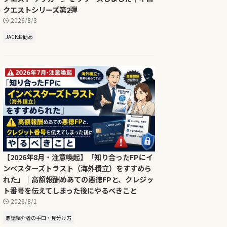
クエストシリーズ第2弾
2026/8/3
JACKお勧め
【2026年8月・注意喚起】「知り合ったFPにイ
ンベスターズトラスト（海外積立）をすすめら
れた」｜高額報酬めあての悪徳FPと、クレジッ
ト番号を伝えてしまった後にやるべきこと
2026/8/1
悪徳紹介者の手口・見分け方