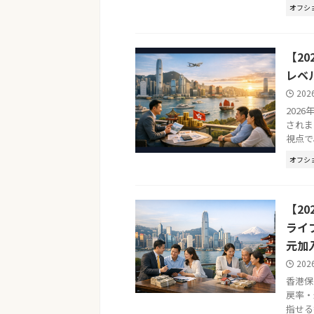
オフシ
【2
レベ
202
202
されま
視点で
オフシ
【20
ライ
元加
202
香港保
戻率・
指せる