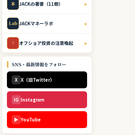
本
JACKの著書（11冊）
▸
Lab
JACKマネーラボ
▸
!
オフショア投資の注意喚起
▸
SNS・最新情報をフォロー
X
X（旧Twitter）
IG
Instagram
▶
YouTube