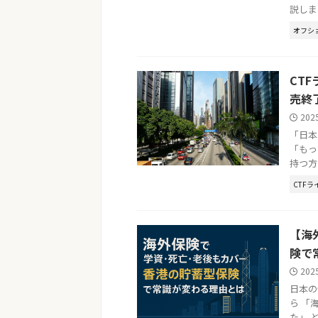
説しま
オフシ
CT
売終
202
「日本
「もっ
持つ方
CTFラ
【海
険で
202
日本の
ら 「
た」 