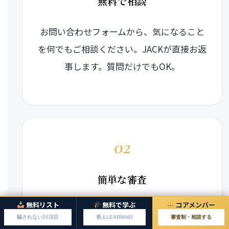
無料で相談
お問い合わせフォームから、気になること
を何でもご相談ください。JACKが直接お返
事します。質問だけでもOK。
02
簡単な審査
無料リスト
無料で学ぶ
コアメンバー
本気で取り組む意思があるかを、簡単に確
騙されない20項目
番人LEARNING
審査制・相談する
認させていただきます。場の質を守るため