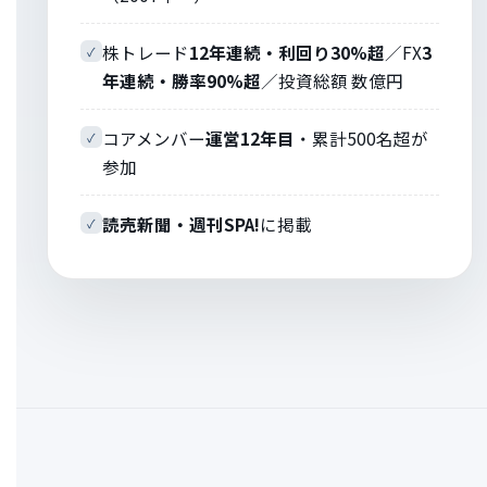
株トレード
12年連続・利回り30%超
／FX
3
✓
年連続・勝率90%超
／投資総額 数億円
コアメンバー
運営12年目
・累計500名超が
✓
参加
読売新聞・週刊SPA!
に掲載
✓