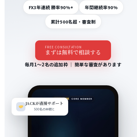
FX3年連続 勝率90%+
年間継続率90%
累計500名超・審査制
FREE CONSULTATION
まずは無料で相談する
毎月1〜2名の追加枠 ｜ 簡単な審査があります
JACKが直接サポート
500名の仲間と