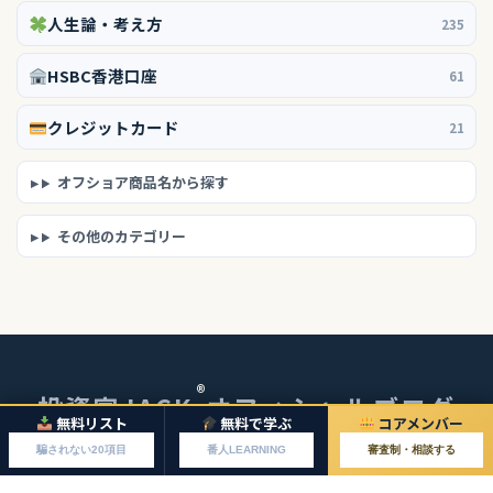
人生論・考え方
235
HSBC香港口座
61
クレジットカード
21
オフショア商品名から探す
その他のカテゴリー
®
投資家JACK
オフィシャルブログ
無料リスト
無料で学ぶ
コアメンバー
© 2026 投資家JACKオフィシャルブログ
騙されない20項目
番人LEARNING
審査制・相談する