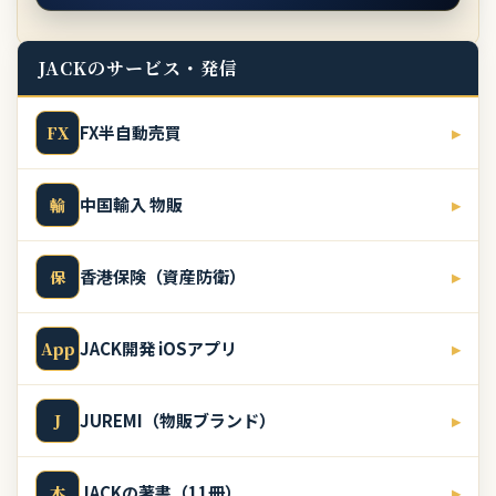
JACKのサービス・発信
FX半自動売買
▸
FX
中国輸入 物販
▸
輸
香港保険（資産防衛）
▸
保
JACK開発 iOSアプリ
▸
App
JUREMI（物販ブランド）
▸
J
JACKの著書（11冊）
▸
本