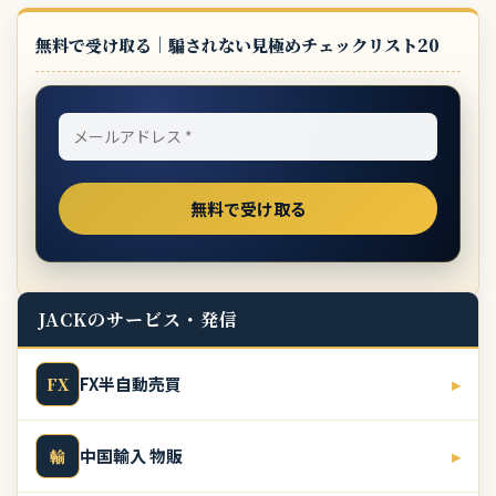
無料で受け取る｜騙されない見極めチェックリスト20
JACKのサービス・発信
FX半自動売買
▸
FX
中国輸入 物販
▸
輸