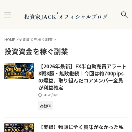
®
投資家JACK
オフィシャルブログ
HOME
>
投資資金を稼ぐ副業
>
投資資金を稼ぐ副業
【2026年最新】FX半自動売買アラート
8戦8勝・無敗継続｜今回は約700pips
の爆益、取り組んだコアメンバー全員
が利益確定
2026/8/6
為替FX
【実録】物販に全く興味がなかった私