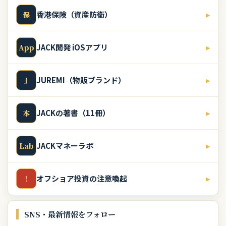
香港保険（資産防衛）
▸
保
JACK開発 iOSアプリ
▸
App
JUREMI（物販ブランド）
▸
J
JACKの著書（11冊）
▸
本
JACKマネーラボ
▸
Lab
オフショア投資の注意喚起
▸
!
SNS・最新情報をフォロー