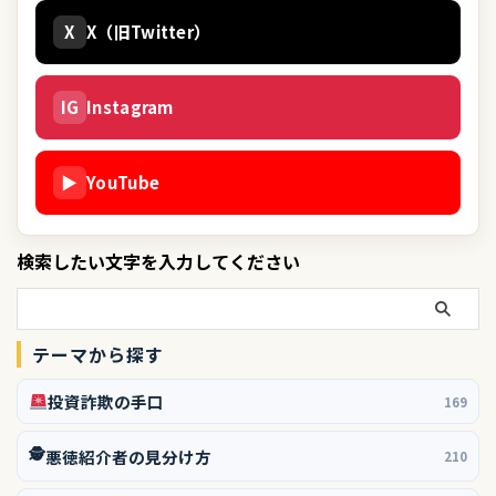
X
X（旧Twitter）
IG
Instagram
▶
YouTube
検索したい文字を入力してください
テーマから探す
投資詐欺の手口
169
🕵️
悪徳紹介者の見分け方
210