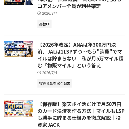
コアメンバー全員が利益確定
2026/7/7
為替FX
【2026年改定】ANAは年300万円決
済、JALは1LSPずつ…もう"消費"でマ
イルは貯まらない｜私が月5万マイル積
む「物販マイル」という答え
2026/7/4
投資資金を稼ぐ副業
【保存版】楽天ポイ活だけで月50万円
のカード決済を作る方法｜マイルもLSP
も勝手に貯まる仕組みを徹底解説｜投
資家JACK