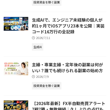
投資資金を稼ぐ副業
生成AIで、エンジニア未経験の個人が
約1ヶ月でiOSアプリ23本を公開｜実装
コード16万行の全記録
2026/7/11
生成AI
主婦・専業主婦・定年後の副業は何が
いい？誰でも続けられる副業の始め方
2026/7/9
投資資金を稼ぐ副業
【2026年最新】FX半自動売買アラート
7戦7勝・無敗継続｜久しぶりの点灯も