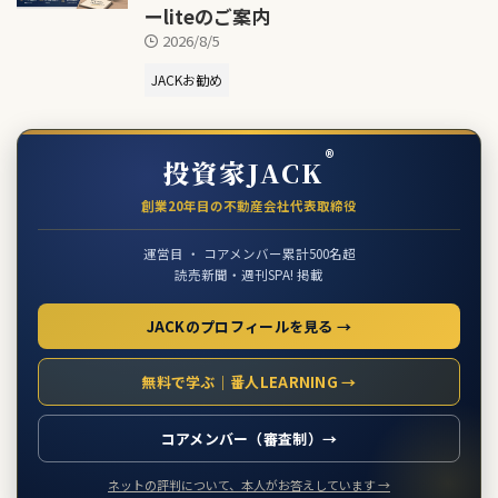
ーliteのご案内
2026/8/5
JACKお勧め
®
投資家JACK
創業20年目の不動産会社代表取締役
運営目 ・ コアメンバー累計500名超
読売新聞・週刊SPA! 掲載
JACKのプロフィールを見る →
無料で学ぶ｜番人LEARNING →
コアメンバー（審査制）→
ネットの評判について、本人がお答えしています →