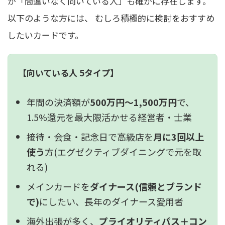
が「間違いなく向いている人」も確かに存在します。
以下のような方には、 むしろ積極的に検討をおすすめ
したいカードです。
【向いている人 5タイプ】
年間の決済額が
500万円〜1,500万円
で、
1.5%還元を最大限活かせる経営者・士業
接待・会食・記念日で高級店を
月に3回以上
使う
方(エグゼクティブダイニングで元を取
れる)
メインカードを
ダイナース(信頼とブランド
で)
にしたい、長年のダイナース愛用者
海外出張が多く、
プライオリティパス＋コン