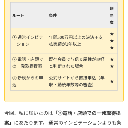
難
ルート
条件
易
度
★
① 通常インビテ
年間500万円以上の決済＋支
★
ーション
払実績が1年以上
★
② 電話・店頭で
既存会員で与信＆属性が良好
★
の一発取得提案
と判断された場合
★
③ 新規からの申
公式サイトから直接申込（年
★
込
収・勤続年数等の審査）
今回、私に届いたのは
「②電話・店頭での一発取得提
案」
にあたります。 通常のインビテーションよりも条