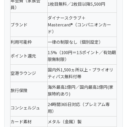
年会費（家族会
1枚目無料／2枚目以降5,500円
員）
ダイナースクラブ＋
ブランド
Mastercard®（コンパニオンカー
ド）
利用可能枠
一律の制限なし（個別設定）
1.5%（100円＝1.5ポイント／有効期
ポイント還元
限無制限）
国内外1,500ヵ所以上・プライオリ
空港ラウンジ
ティパス無料付帯
海外最高1億円／国内最高1億円(家
旅行保険
族特約あり)
24時間365日対応（プレミアム専
コンシェルジュ
用）
カード素材
メタル（金属）製