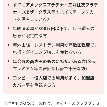
すでに
アメックスプラチナ・三井住友プラチ
ナ・JCBザ・クラス
等のハイステータスカー
ドを保有している方
年間決済額が
300万円以下
で、1.5%還元の
恩恵が限定的な方
海外出張・レストラン利用が
年数回程度
で、
旅行・ダイニング特典を使わない方
年会費の高さそのもの
に抵抗がある方(楽天
プレミアム等の安価な代替で十分な方)
コンビニ・個人店での利用が多く、加盟店
カバー率
を重視する方
該当項目が2つ以上あれば、 ダイナースクラブプレミ