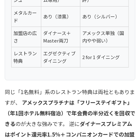
メタルカー
あり（漆黒）
あり（シルバー）
ド
加盟店の広
ダイナース＋
アメックス単独（国
さ
Master両刀
内やや弱い）
レストラン
エグゼクティブ
2 for 1 ダイニング
特典
ダイニング
同じ「1名無料」系のレストラン特典は両社ともありま
すが、
アメックスプラチナは「フリーステイギフト」
（年1回ホテル無料宿泊）で年会費の半分近くを回収で
きる
のが大きな強みです。 逆に
ダイナースプレミアム
はポイント還元率1.5%＋コンパニオンカードでの加盟