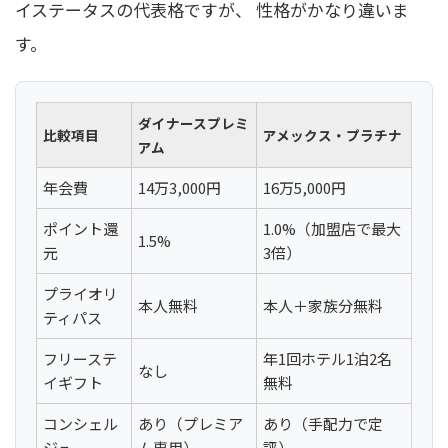
イステータスの代表格ですが、 性格がかなり違いま
す。
ダイナースプレミ
比較項目
アメックス・プラチナ
アム
年会費
14万3,000円
16万5,000円
ポイント還
1.0%（加盟店で最大
1.5%
元
3倍）
プライオリ
本人無料
本人＋家族分無料
ティパス
フリーステ
年1回ホテル1泊2名
なし
イギフト
無料
コンシェル
あり（プレミア
あり（手配力で定
ジュ
ム専用）
評）