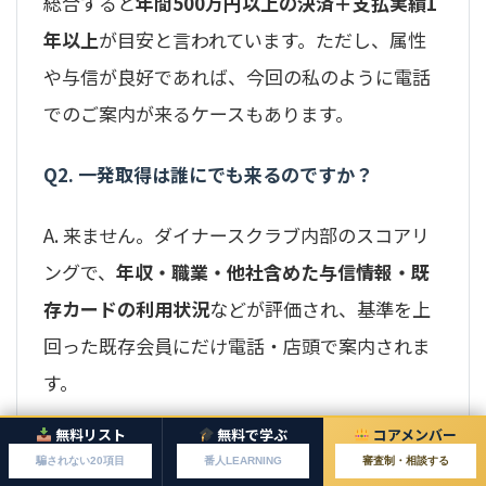
総合すると
年間500万円以上の決済＋支払実績1
年以上
が目安と言われています。ただし、属性
や与信が良好であれば、今回の私のように電話
でのご案内が来るケースもあります。
Q2. 一発取得は誰にでも来るのですか？
A. 来ません。ダイナースクラブ内部のスコアリ
ングで、
年収・職業・他社含めた与信情報・既
存カードの利用状況
などが評価され、基準を上
回った既存会員にだけ電話・店頭で案内されま
す。
無料リスト
無料で学ぶ
コアメンバー
Q3. 電話の案内を断っても、今後マイナスにな
騙されない20項目
番人LEARNING
審査制・相談する
りますか？