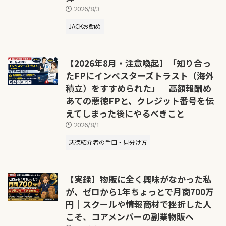
2026/8/3
JACKお勧め
【2026年8月・注意喚起】「知り合っ
たFPにインベスターズトラスト（海外
積立）をすすめられた」｜高額報酬め
あての悪徳FPと、クレジット番号を伝
えてしまった後にやるべきこと
2026/8/1
悪徳紹介者の手口・見分け方
【実録】物販に全く興味がなかった私
が、ゼロから1年ちょっとで月商700万
円｜スクールや情報商材で挫折した人
こそ、コアメンバーの副業物販へ