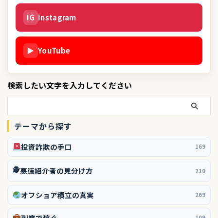
IG
Instagram
▶
YouTube
検索したい文字を入力してください
テーマから探す
投資詐欺の手口
169
🕵️
悪徳紹介者の見分け方
210
オフショア積立の真実
269
副業で稼ぐ
109