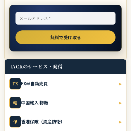
JACKのサービス・発信
FX半自動売買
▸
FX
中国輸入 物販
▸
輸
香港保険（資産防衛）
▸
保