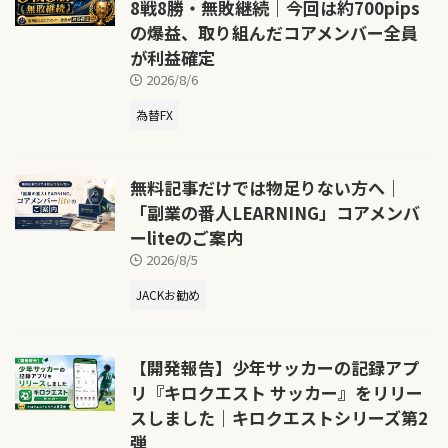
8戦8勝・無敗継続｜今回は約700pips
の爆益、取り組んだコアメンバー全員
が利益確定
2026/8/6
為替FX
無料記事だけでは物足りない方へ｜
「副業の番人LEARNING」コアメンバ
ーliteのご案内
2026/8/5
JACKお勧め
【開発報告】少年サッカーの記録アプ
リ『キロクエスト サッカー』をリリー
スしました｜キロクエストシリーズ第2
弾