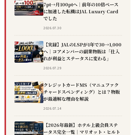
7pt→月100ptへ｜前年の10倍ペース
に加速した転機はJAL Luxury Card
でした
2026.07.30
【実録】JALのLSPが1年で30→1,000
へ｜コアメンバーの副業物販は「仕入
れが利益とステータスに変わる」
2026.07.29
クレジットカードMS（マニュファク
チャードスペンディング）とは？物販
が最適解な理由を解説
2026.07.14
【2026年最新】ホテル上級会員ステ
ータス完全一覧｜マリオット・ヒルト