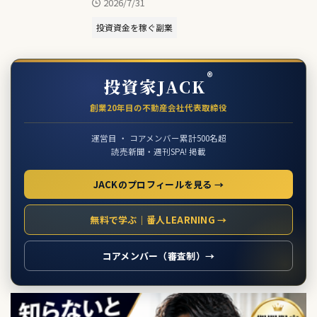
2026/7/31
投資資金を稼ぐ副業
®
投資家JACK
創業20年目の不動産会社代表取締役
運営目 ・ コアメンバー累計500名超
読売新聞・週刊SPA! 掲載
JACKのプロフィールを見る →
無料で学ぶ｜番人LEARNING →
コアメンバー（審査制）→