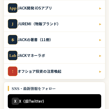
JACK開発 iOSアプリ
▸
App
JUREMI（物販ブランド）
▸
J
JACKの著書（11冊）
▸
本
JACKマネーラボ
▸
Lab
オフショア投資の注意喚起
▸
!
SNS・最新情報をフォロー
X
X（旧Twitter）