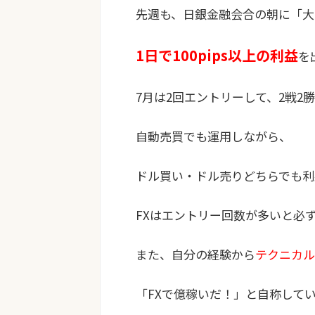
先週も、日銀金融会合の朝に「大
1日で100pips以上の利益
を
7月は2回エントリーして、2戦2
自動売買でも運用
しながら、
ドル買い・ドル売りどちらでも利
FXはエントリー回数が多いと必
また、自分の経験から
テクニカル
「FXで億稼いだ！」と自称して