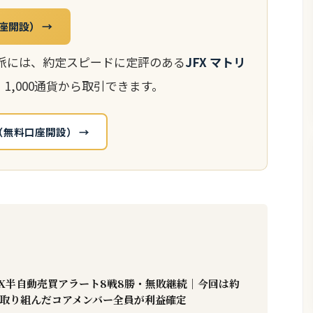
口座開設） →
派には、約定スピードに定評のある
JFX マトリ
1,000通貨から取引できます。
（無料口座開設） →
FX半自動売買アラート8戦8勝・無敗継続｜今回は約
益、取り組んだコアメンバー全員が利益確定