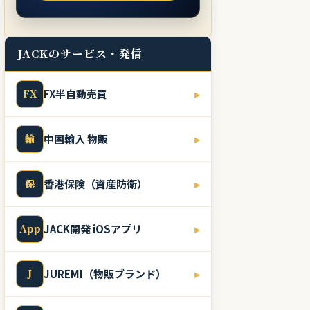
JACKのサービス・発信
FX
FX半自動売買
▸
輸
中国輸入 物販
▸
保
香港保険（資産防衛）
▸
App
JACK開発 iOSアプリ
▸
J
JUREMI（物販ブランド）
▸