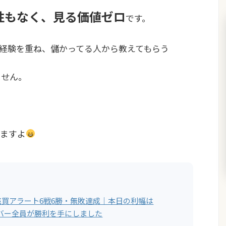
性もなく、見る価値ゼロ
です。
経験を重ね、儲かってる人から教えてもらう
ません。
ますよ
動売買アラート6戦6勝・無敗達成｜本日の利幅は
メンバー全員が勝利を手にしました