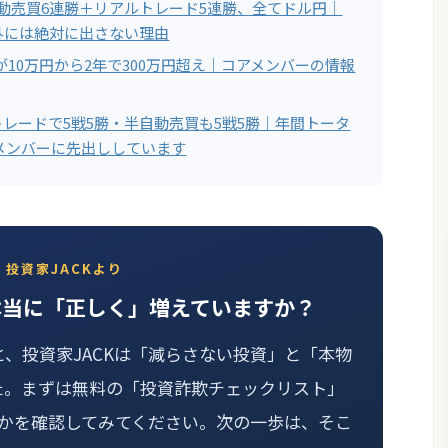
半自動売買6連勝＋リアルトレード5連勝、全てドル円｜
外には絶対に出さない理由
が10万円から2年で300万円超え｜コアメンバーの情報
ルトレードで5戦5勝・半自動売買も5戦5勝｜年間トータ
アメンバーに先出ししています
投資家JACKより
本当に「正しく」増えていますか？
と、投資家JACKは「減らさない投資」と「本物
た。まずは無料の「投資詐欺チェックリスト」
かを確認してみてください。次の一歩は、そこ