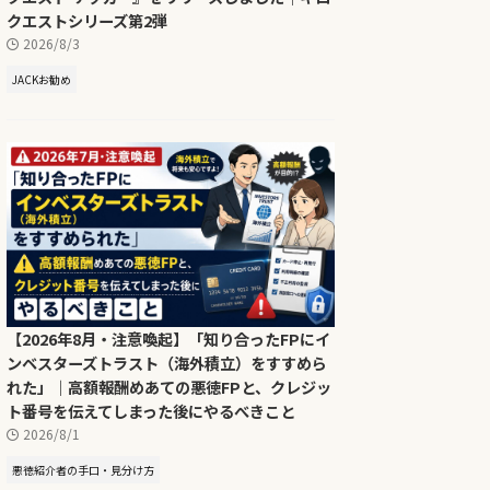
クエストシリーズ第2弾
2026/8/3
JACKお勧め
【2026年8月・注意喚起】「知り合ったFPにイ
ンベスターズトラスト（海外積立）をすすめら
れた」｜高額報酬めあての悪徳FPと、クレジッ
ト番号を伝えてしまった後にやるべきこと
2026/8/1
悪徳紹介者の手口・見分け方