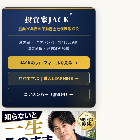
®
投資家JACK
創業20年目の不動産会社代表取締役
運営目 ・ コアメンバー累計500名超
読売新聞・週刊SPA! 掲載
JACKのプロフィールを見る →
無料で学ぶ｜番人LEARNING →
コアメンバー（審査制）→