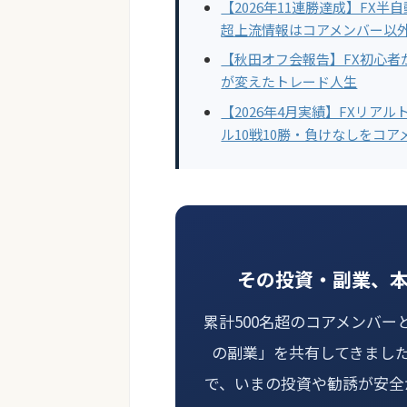
【2026年11連勝達成】FX
超上流情報はコアメンバー以
【秋田オフ会報告】FX初心者
が変えたトレード人生
【2026年4月実績】FXリア
ル10戦10勝・負けなしをコ
その投資・副業、
累計500名超のコアメンバー
の副業」を共有してきまし
で、いまの投資や勧誘が安全