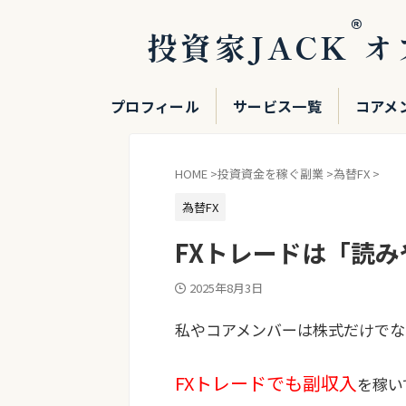
®
投資家JACK
オ
プロフィール
サービス一覧
コアメ
HOME
>
投資資金を稼ぐ副業
>
為替FX
>
為替FX
FXトレードは「読
2025年8月3日
私やコアメンバーは株式だけでな
FXトレードでも副収入
を稼い