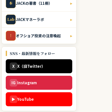
本
JACKの著書（11冊）
▸
Lab
JACKマネーラボ
▸
!
オフショア投資の注意喚起
▸
SNS・最新情報をフォロー
X
X（旧Twitter）
IG
Instagram
▶
YouTube