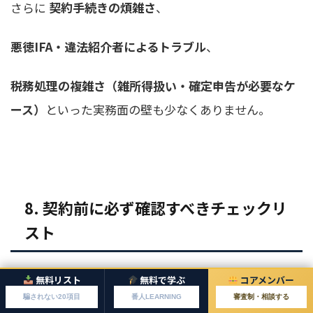
さらに
契約手続きの煩雑さ
、
悪徳IFA・違法紹介者によるトラブル
、
税務処理の複雑さ（雑所得扱い・確定申告が必要なケ
ース）
といった実務面の壁も少なくありません。
8. 契約前に必ず確認すべきチェックリ
スト
香港保険の契約を検討する際は、
無料リスト
無料で学ぶ
コアメンバー
騙されない20項目
番人LEARNING
審査制・相談する
以下の5項目を
必ず
自分の頭で整理してください。