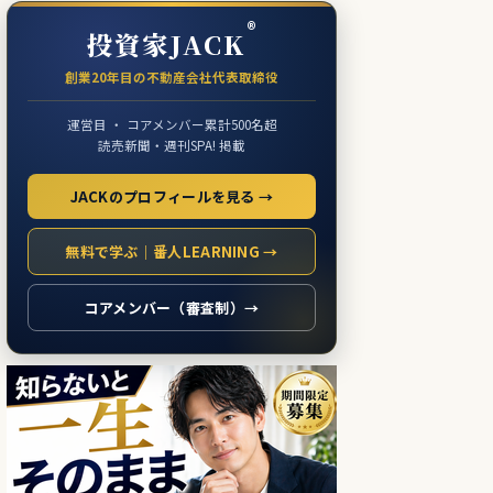
®
投資家JACK
創業20年目の不動産会社代表取締役
運営目 ・ コアメンバー累計500名超
読売新聞・週刊SPA! 掲載
JACKのプロフィールを見る →
無料で学ぶ｜番人LEARNING →
コアメンバー（審査制）→