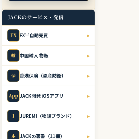
JACKのサービス・発信
FX
FX半自動売買
▸
輸
中国輸入 物販
▸
保
香港保険（資産防衛）
▸
App
JACK開発 iOSアプリ
▸
J
JUREMI（物販ブランド）
▸
本
JACKの著書（11冊）
▸