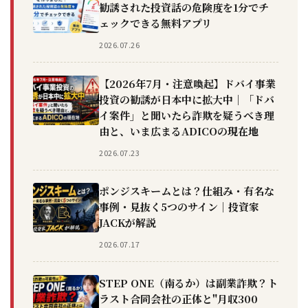
勧誘された投資話の危険度を1分でチ
ェックできる無料アプリ
2026.07.26
【2026年7月・注意喚起】ドバイ事業
投資の勧誘が日本中に拡大中｜「ドバ
イ案件」と聞いたら詐欺を疑うべき理
由と、いま広まるADICOの現在地
2026.07.23
ポンジスキームとは？仕組み・有名な
事例・見抜く5つのサイン｜投資家
JACKが解説
2026.07.17
STEP ONE（南るか）は副業詐欺？ト
ラスト合同会社の正体と"月収300