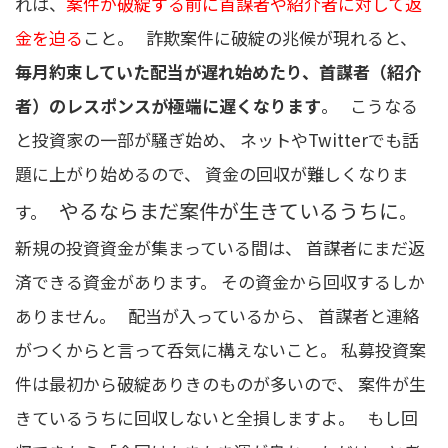
れは、
案件が破綻する前に首謀者や紹介者に対して返
金を迫る
こと。 詐欺案件に破綻の兆候が現れると、
毎月約束していた配当が遅れ始めたり、首謀者（紹介
者）のレスポンスが極端に遅くなります
。 こうなる
と投資家の一部が騒ぎ始め、 ネットやTwitterでも話
題に上がり始めるので、 資金の回収が難しくなりま
やるならまだ案件が生きているうちに
す。
。
新規の投資資金が集まっている間は、 首謀者にまだ返
済できる資金があります。 その資金から回収するしか
ありません。 配当が入っているから、 首謀者と連絡
がつくからと言って呑気に構えないこと。 私募投資案
件は最初から破綻ありきのものが多いので、 案件が生
きているうちに回収しないと全損しますよ。 もし回