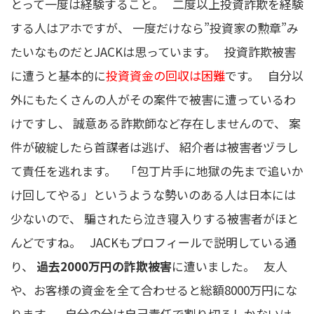
とって一度は経験すること。 二度以上投資詐欺を経験
する人はアホですが、 一度だけなら”投資家の勲章”み
たいなものだとJACKは思っています。 投資詐欺被害
に遭うと基本的に
投資資金の回収は困難
です。 自分以
外にもたくさんの人がその案件で被害に遭っているわ
けですし、 誠意ある詐欺師など存在しませんので、 案
件が破綻したら首謀者は逃げ、 紹介者は被害者ヅラし
て責任を逃れます。 「包丁片手に地獄の先まで追いか
け回してやる」というような勢いのある人は日本には
少ないので、 騙されたら泣き寝入りする被害者がほと
んどですね。 JACKもプロフィールで説明している通
り、
過去2000万円の詐欺被害
に遭いました。 友人
や、お客様の資金を全て合わせると総額8000万円にな
ります。 自分の分は自己責任で割り切るしかないけ