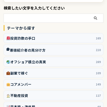
検索したい文字を入力してください
テーマから探す
投資詐欺の手口
169
🕵️
悪徳紹介者の見分け方
210
オフショア積立の真実
269
副業で稼ぐ
109
コアメンバー
149
不動産投資
127
日本株・海外株
60