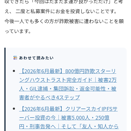
収できたら「今回はたまたま運が良かっただけ」と考
え、 二度と私募案件にお金を投資しないことです。
今後一人でも多くの方が詐欺被害に遭わないことを願
っています。
あわせて読みたい
【2026年6月最新】800億円詐欺スターリ
ングハウストラスト完全ガイド｜被害2万
人・GIL逮捕・集団訴訟・返金可能性・被
害者がやるべき4ステップ
【2026年6月最新】クリアースカイIPFSサ
ーバー投資の今｜被害5,000人・250億
円・刑事告発へ｜そして「友人・知人から