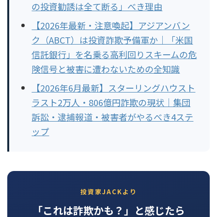
の投資勧誘は全て断る」べき理由
【2026年最新・注意喚起】アジアンバン
ク（ABCT）は投資詐欺予備軍か｜「米国
信託銀行」を名乗る高利回りスキームの危
険信号と被害に遭わないための全知識
【2026年6月最新】スターリングハウスト
ラスト2万人・806億円詐欺の現状｜集団
訴訟・逮捕報道・被害者がやるべき4ステ
ップ
投資家JACKより
「これは詐欺かも？」と感じたら