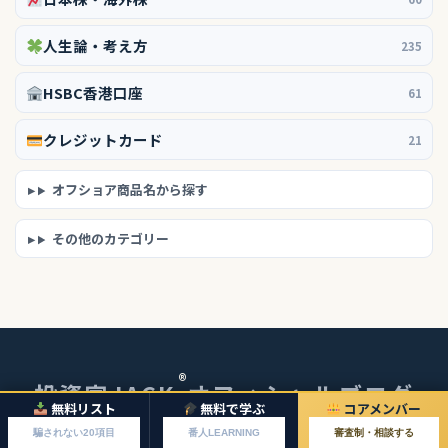
人生論・考え方
235
HSBC香港口座
61
クレジットカード
21
オフショア商品名から探す
その他のカテゴリー
®
投資家JACK
オフィシャルブログ
無料リスト
無料で学ぶ
コアメンバー
© 2026 投資家JACKオフィシャルブログ
騙されない20項目
番人LEARNING
審査制・相談する