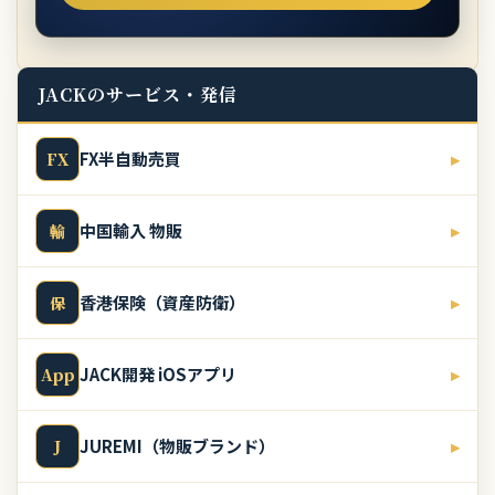
JACKのサービス・発信
FX半自動売買
▸
FX
中国輸入 物販
▸
輸
香港保険（資産防衛）
▸
保
JACK開発 iOSアプリ
▸
App
JUREMI（物販ブランド）
▸
J