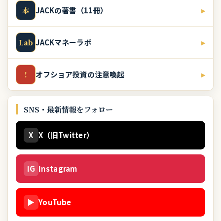
JACKの著書（11冊）
▸
本
JACKマネーラボ
▸
Lab
オフショア投資の注意喚起
▸
!
SNS・最新情報をフォロー
X
X（旧Twitter）
IG
Instagram
▶
YouTube