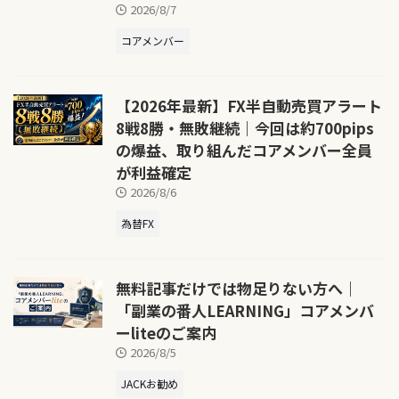
2026/8/7
コアメンバー
【2026年最新】FX半自動売買アラート
8戦8勝・無敗継続｜今回は約700pips
の爆益、取り組んだコアメンバー全員
が利益確定
2026/8/6
為替FX
無料記事だけでは物足りない方へ｜
「副業の番人LEARNING」コアメンバ
ーliteのご案内
2026/8/5
JACKお勧め