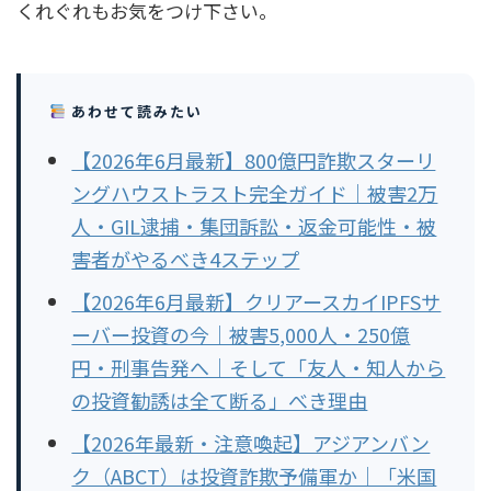
くれぐれもお気をつけ下さい。
あわせて読みたい
【2026年6月最新】800億円詐欺スターリ
ングハウストラスト完全ガイド｜被害2万
人・GIL逮捕・集団訴訟・返金可能性・被
害者がやるべき4ステップ
【2026年6月最新】クリアースカイIPFSサ
ーバー投資の今｜被害5,000人・250億
円・刑事告発へ｜そして「友人・知人から
の投資勧誘は全て断る」べき理由
【2026年最新・注意喚起】アジアンバン
ク（ABCT）は投資詐欺予備軍か｜「米国