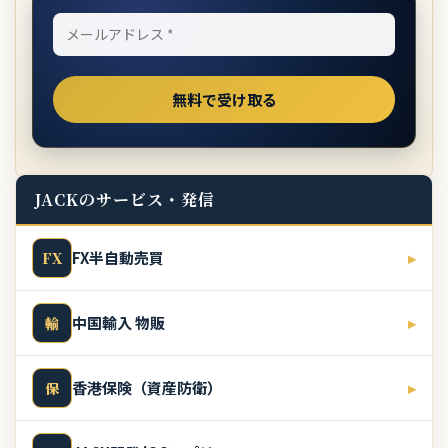
JACKのサービス・発信
FX半自動売買
▸
FX
中国輸入 物販
▸
輸
香港保険（資産防衛）
▸
保