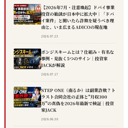
【2026年7月・注意喚起】ドバイ事業
投資の勧誘が日本中に拡大中｜「ドバ
イ案件」と聞いたら詐欺を疑うべき理
由と、いま広まるADICOの現在地
2026.07.23
ポンジスキームとは？仕組み・有名な
事例・見抜く5つのサイン｜投資家
JACKが解説
2026.07.17
STEP ONE（南るか）は副業詐欺？ト
ラスト合同会社の正体と"月収300
万"の真偽を2026年最新で検証｜投資
家JACK
2026.06.30