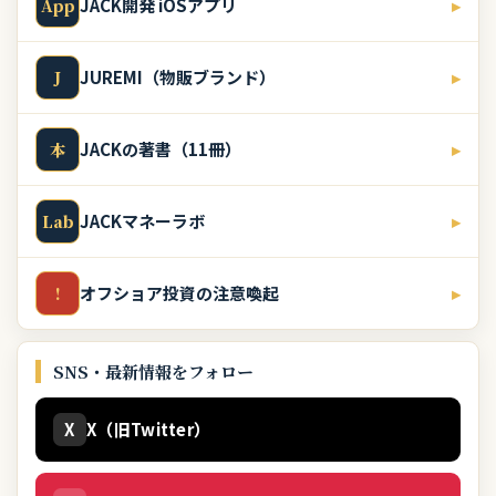
JACK開発 iOSアプリ
▸
App
JUREMI（物販ブランド）
▸
J
JACKの著書（11冊）
▸
本
JACKマネーラボ
▸
Lab
オフショア投資の注意喚起
▸
!
SNS・最新情報をフォロー
X
X（旧Twitter）