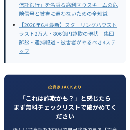
信託銀行」を名乗る高利回りスキームの危
険信号と被害に遭わないための全知識
【2026年6月最新】スターリングハウスト
ラスト2万人・806億円詐欺の現状｜集団
訴訟・逮捕報道・被害者がやるべき4ステ
ップ
投資家JACKより
「これは詐欺かも？」と感じたら
まず無料チェックリストで確かめてく
ださい
怪しい投資話を20項目で自己診断できる「投資