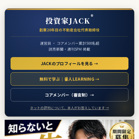
®
投資家JACK
創業20年目の不動産会社代表取締役
運営目 ・ コアメンバー累計500名超
読売新聞・週刊SPA! 掲載
JACKのプロフィールを見る →
無料で学ぶ｜番人LEARNING →
コアメンバー（審査制）→
ネットの評判について、本人がお答えしています →