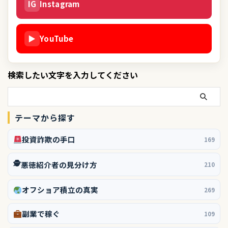
IG
Instagram
▶
YouTube
検索したい文字を入力してください
テーマから探す
投資詐欺の手口
169
🕵️
悪徳紹介者の見分け方
210
オフショア積立の真実
269
副業で稼ぐ
109