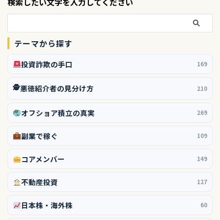
検索したい文字を入力してください
テーマから探す
投資詐欺の手口
169
🕵️
悪徳紹介者の見分け方
210
オフショア積立の真実
269
副業で稼ぐ
109
コアメンバー
149
不動産投資
127
日本株・海外株
60