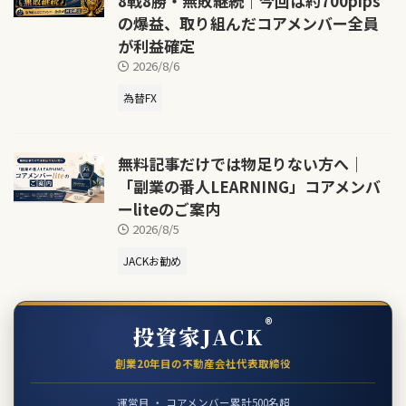
8戦8勝・無敗継続｜今回は約700pips
の爆益、取り組んだコアメンバー全員
が利益確定
2026/8/6
為替FX
無料記事だけでは物足りない方へ｜
「副業の番人LEARNING」コアメンバ
ーliteのご案内
2026/8/5
JACKお勧め
®
投資家JACK
創業20年目の不動産会社代表取締役
運営目 ・ コアメンバー累計500名超