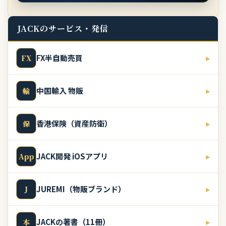
JACKのサービス・発信
FX半自動売買
▸
FX
中国輸入 物販
▸
輸
香港保険（資産防衛）
▸
保
JACK開発 iOSアプリ
▸
App
JUREMI（物販ブランド）
▸
J
JACKの著書（11冊）
▸
本