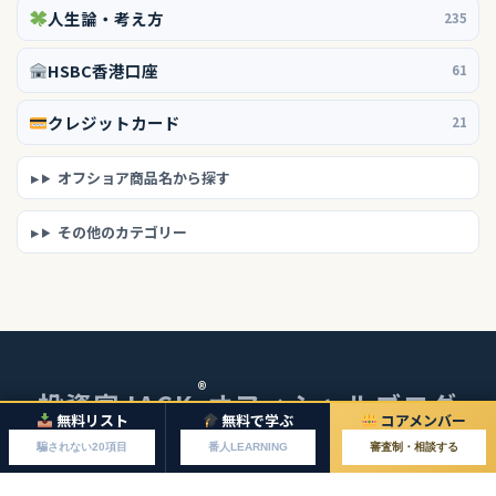
人生論・考え方
235
HSBC香港口座
61
クレジットカード
21
オフショア商品名から探す
その他のカテゴリー
®
投資家JACK
オフィシャルブログ
無料リスト
無料で学ぶ
コアメンバー
© 2026 投資家JACKオフィシャルブログ
騙されない20項目
番人LEARNING
審査制・相談する