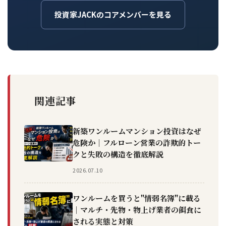
投資家JACKのコアメンバーを見る
関連記事
新築ワンルームマンション投資はなぜ
危険か｜フルローン営業の詐欺的トー
クと失敗の構造を徹底解説
2026.07.10
ワンルームを買うと"情弱名簿"に載る
｜マルチ・先物・物上げ業者の餌食に
される実態と対策