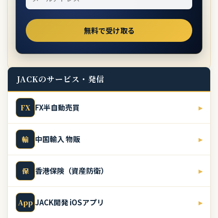
JACKのサービス・発信
FX半自動売買
▸
FX
中国輸入 物販
▸
輸
香港保険（資産防衛）
▸
保
JACK開発 iOSアプリ
▸
App