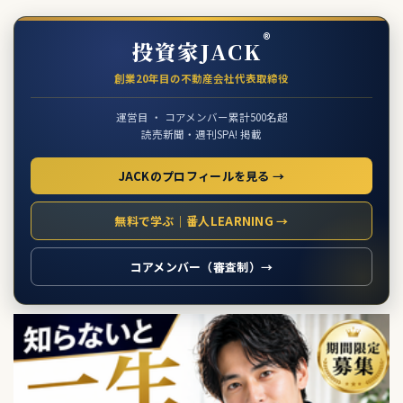
®
投資家JACK
創業20年目の不動産会社代表取締役
運営目 ・ コアメンバー累計500名超
読売新聞・週刊SPA! 掲載
JACKのプロフィールを見る →
無料で学ぶ｜番人LEARNING →
コアメンバー（審査制）→