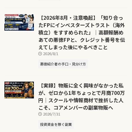
【2026年8月・注意喚起】「知り合っ
たFPにインベスターズトラスト（海外
積立）をすすめられた」｜高額報酬め
あての悪徳FPと、クレジット番号を伝
えてしまった後にやるべきこと
2026/8/1
悪徳紹介者の手口・見分け方
【実録】物販に全く興味がなかった私
が、ゼロから1年ちょっとで月商700万
円｜スクールや情報商材で挫折した人
こそ、コアメンバーの副業物販へ
2026/7/31
投資資金を稼ぐ副業