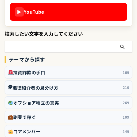
▶
YouTube
検索したい文字を入力してください
テーマから探す
投資詐欺の手口
169
🕵️
悪徳紹介者の見分け方
210
オフショア積立の真実
269
副業で稼ぐ
109
コアメンバー
149