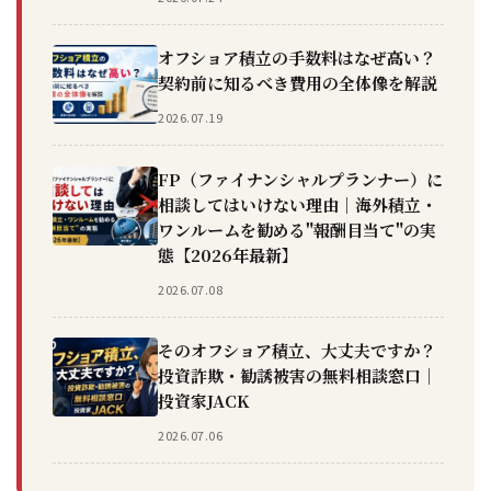
オフショア積立の手数料はなぜ高い？
契約前に知るべき費用の全体像を解説
2026.07.19
FP（ファイナンシャルプランナー）に
相談してはいけない理由｜海外積立・
ワンルームを勧める"報酬目当て"の実
態【2026年最新】
2026.07.08
そのオフショア積立、大丈夫ですか？
投資詐欺・勧誘被害の無料相談窓口｜
投資家JACK
2026.07.06