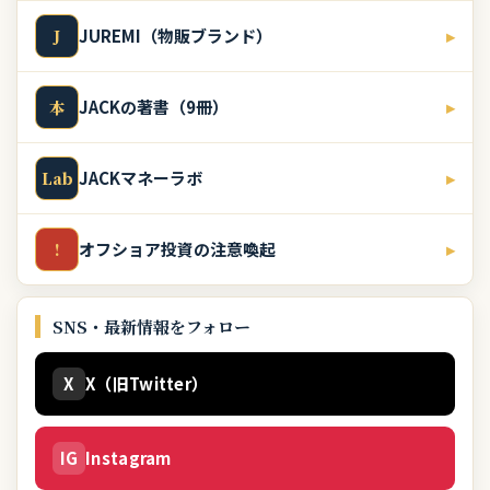
JUREMI（物販ブランド）
▸
J
JACKの著書（9冊）
▸
本
JACKマネーラボ
▸
Lab
オフショア投資の注意喚起
▸
!
SNS・最新情報をフォロー
X
X（旧Twitter）
IG
Instagram