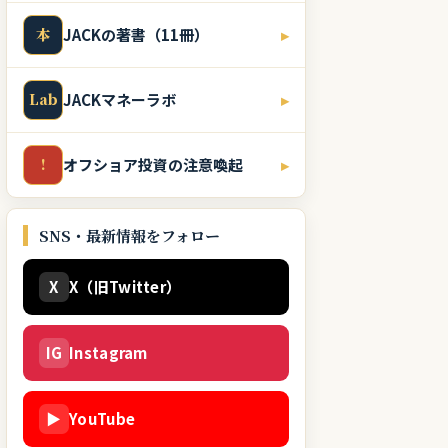
本
JACKの著書（11冊）
▸
Lab
JACKマネーラボ
▸
!
オフショア投資の注意喚起
▸
SNS・最新情報をフォロー
X
X（旧Twitter）
IG
Instagram
▶
YouTube