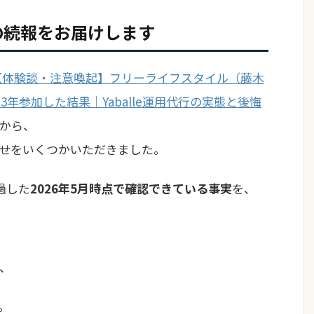
の続報をお届けします
【体験談・注意喚起】フリーライフスタイル（藤木
に3年参加した結果｜Yaballe運用代行の実態と後悔
から、
せをいくつかいただきました。
過した
2026年5月時点で確認できている事実
を、
、
。