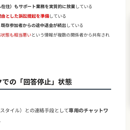
ル在住）もサポート業務を実質的に放棄
している
理由とした訴訟提起を準備
している
、
既存参加者からの途中退会が続出
している
務状態も相当悪い
という情報が複数の関係者から共有され
ークでの「回答停止」状態
スタイル）との連絡手段として
専用のチャットワ
。