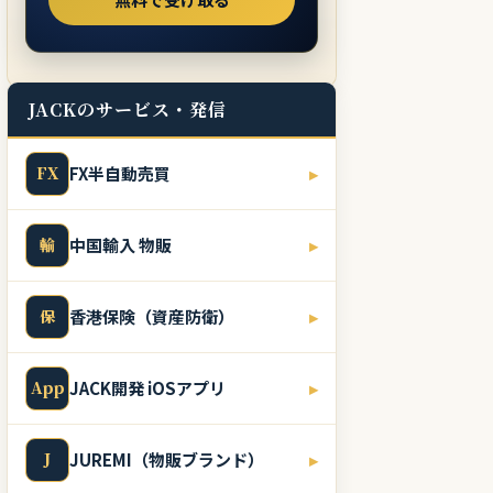
JACKのサービス・発信
FX
FX半自動売買
▸
輸
中国輸入 物販
▸
保
香港保険（資産防衛）
▸
App
JACK開発 iOSアプリ
▸
J
JUREMI（物販ブランド）
▸