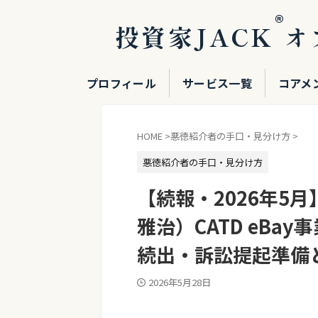
®
投資家JACK
オ
プロフィール
サービス一覧
コアメ
HOME
>
悪徳紹介者の手口・見分け方
>
悪徳紹介者の手口・見分け方
【続報・2026年5
雅治）CATD eB
続出・訴訟提起準備
2026年5月28日