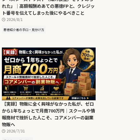
れた」｜高額報酬めあての悪徳FPと、クレジッ
ト番号を伝えてしまった後にやるべきこと
2026/8/1
悪徳紹介者の手口・見分け方
【実録】物販に全く興味がなかった私が、ゼロ
から1年ちょっとで月商700万円｜スクールや情
報商材で挫折した人こそ、コアメンバーの副業
物販へ
2026/7/31