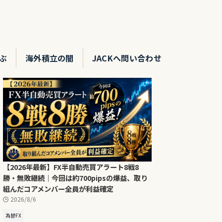
ぶ
海外積立の闇
JACKへ問い合わせ
【2026年最新】FX半自動売買アラート8戦8
勝・無敗継続｜今回は約700pipsの爆益、取り
組んだコアメンバー全員が利益確定
2026/8/6
為替FX