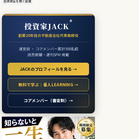
投資資金を稼ぐ副業
®
投資家JACK
創業20年目の不動産会社代表取締役
運営目 ・ コアメンバー累計500名超
読売新聞・週刊SPA! 掲載
JACKのプロフィールを見る →
無料で学ぶ｜番人LEARNING →
コアメンバー（審査制）→