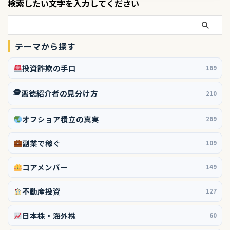
検索したい文字を入力してください
テーマから探す
投資詐欺の手口
169
🕵️
悪徳紹介者の見分け方
210
オフショア積立の真実
269
副業で稼ぐ
109
コアメンバー
149
不動産投資
127
日本株・海外株
60