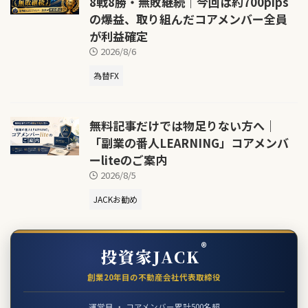
8戦8勝・無敗継続｜今回は約700pips
の爆益、取り組んだコアメンバー全員
が利益確定
2026/8/6
為替FX
無料記事だけでは物足りない方へ｜
「副業の番人LEARNING」コアメンバ
ーliteのご案内
2026/8/5
JACKお勧め
®
投資家JACK
創業20年目の不動産会社代表取締役
運営目 ・ コアメンバー累計500名超