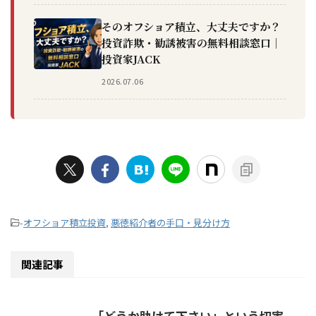
そのオフショア積立、大丈夫ですか？
投資詐欺・勧誘被害の無料相談窓口｜
投資家JACK
2026.07.06
-
オフショア積立投資
,
悪徳紹介者の手口・見分け方
関連記事
「どうか助けて下さい」という切実