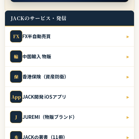
JACKのサービス・発信
FX半自動売買
▸
FX
中国輸入 物販
▸
輸
香港保険（資産防衛）
▸
保
JACK開発 iOSアプリ
▸
App
JUREMI（物販ブランド）
▸
J
JACKの著書（11冊）
▸
本