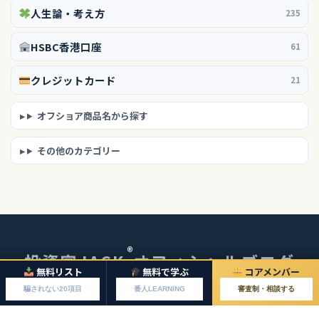
人生論・考え方
235
HSBC香港口座
61
クレジットカード
21
オフショア商品名から探す
その他のカテゴリー
®
投資家JACK
オフィシャルブログ
無料リスト
無料で学ぶ
コアメンバー
© 2026 投資家JACKオフィシャルブログ
騙されない20項目
番人LEARNING
審査制・相談する