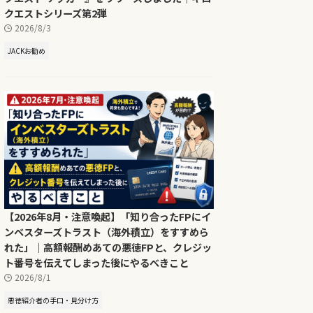
クエストシリーズ第2弾
2026/8/3
JACKお勧め
【2026年8月・注意喚起】「知り合ったFPにイ
ンベスターズトラスト（海外積立）をすすめら
れた」｜高額報酬めあての悪徳FPと、クレジッ
ト番号を伝えてしまった後にやるべきこと
2026/8/1
悪徳紹介者の手口・見分け方