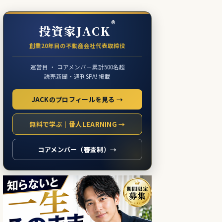
®
投資家JACK
創業20年目の不動産会社代表取締役
運営目 ・ コアメンバー累計500名超
読売新聞・週刊SPA! 掲載
JACKのプロフィールを見る →
無料で学ぶ｜番人LEARNING →
コアメンバー（審査制）→