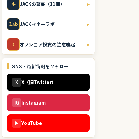
本
JACKの著書（11冊）
▸
Lab
JACKマネーラボ
▸
!
オフショア投資の注意喚起
▸
SNS・最新情報をフォロー
X
X（旧Twitter）
IG
Instagram
▶
YouTube