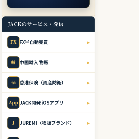
JACKのサービス・発信
FX
FX半自動売買
▸
輸
中国輸入 物販
▸
保
香港保険（資産防衛）
▸
App
JACK開発 iOSアプリ
▸
J
JUREMI（物販ブランド）
▸