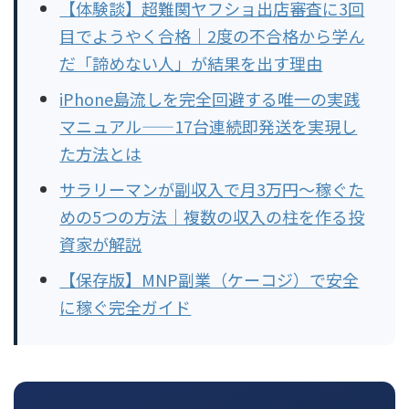
【体験談】超難関ヤフショ出店審査に3回
目でようやく合格｜2度の不合格から学ん
だ「諦めない人」が結果を出す理由
iPhone島流しを完全回避する唯一の実践
マニュアル——17台連続即発送を実現し
た方法とは
サラリーマンが副収入で月3万円〜稼ぐた
めの5つの方法｜複数の収入の柱を作る投
資家が解説
【保存版】MNP副業（ケーコジ）で安全
に稼ぐ完全ガイド