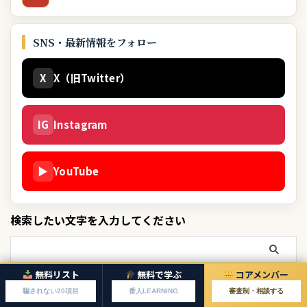
SNS・最新情報をフォロー
X
X（旧Twitter）
IG
Instagram
▶
YouTube
検索したい文字を入力してください
無料リスト
無料で学ぶ
コアメンバー
テーマから探す
騙されない20項目
番人LEARNING
審査制・相談する
投資詐欺の手口
169