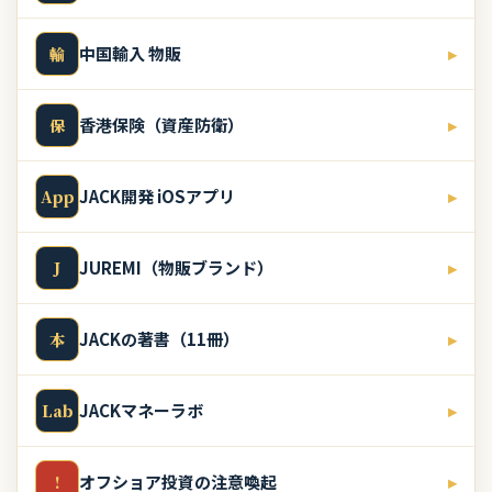
中国輸入 物販
▸
輸
香港保険（資産防衛）
▸
保
JACK開発 iOSアプリ
▸
App
JUREMI（物販ブランド）
▸
J
JACKの著書（11冊）
▸
本
JACKマネーラボ
▸
Lab
オフショア投資の注意喚起
▸
!