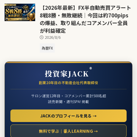
【2026年最新】FX半自動売買アラート
8戦8勝・無敗継続｜今回は約700pips
の爆益、取り組んだコアメンバー全員
が利益確定
2026/8/6
為替FX
®
投資家JACK
創業20年目の不動産会社代表取締役
サロン運営12年目・コアメンバー累計500名超
読売新聞・週刊SPA! 掲載
JACKのプロフィールを見る →
無料で学ぶ｜番人LEARNING →