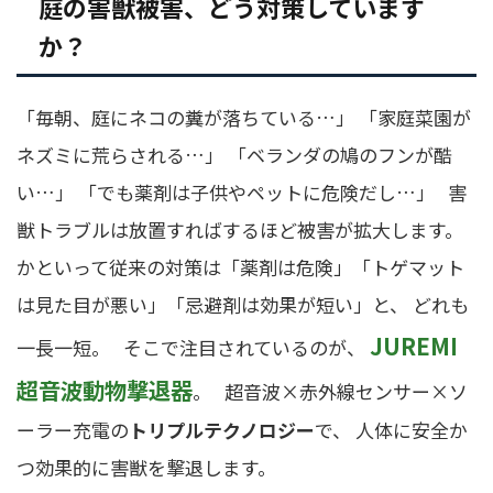
庭の害獣被害、どう対策しています
か？
「毎朝、庭にネコの糞が落ちている…」 「家庭菜園が
ネズミに荒らされる…」 「ベランダの鳩のフンが酷
い…」 「でも薬剤は子供やペットに危険だし…」 害
獣トラブルは放置すればするほど被害が拡大します。
かといって従来の対策は「薬剤は危険」「トゲマット
は見た目が悪い」「忌避剤は効果が短い」と、 どれも
JUREMI
一長一短。 そこで注目されているのが、
超音波動物撃退器
。 超音波×赤外線センサー×ソ
ーラー充電の
トリプルテクノロジー
で、 人体に安全か
つ効果的に害獣を撃退します。