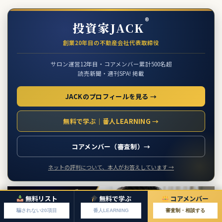
®
投資家JACK
創業20年目の不動産会社代表取締役
サロン運営12年目・コアメンバー累計500名超
読売新聞・週刊SPA! 掲載
JACKのプロフィールを見る →
無料で学ぶ｜番人LEARNING →
コアメンバー（審査制）→
ネットの評判について、本人がお答えしています →
無料リスト
無料で学ぶ
コアメンバー
騙されない20項目
番人LEARNING
審査制・相談する