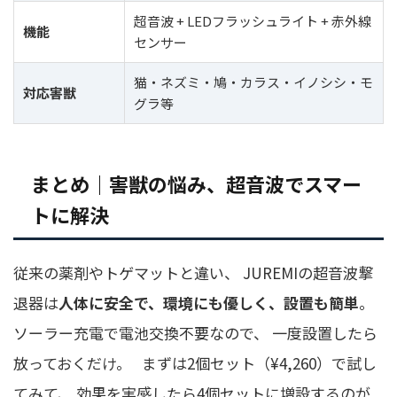
超音波 + LEDフラッシュライト + 赤外線
機能
センサー
猫・ネズミ・鳩・カラス・イノシシ・モ
対応害獣
グラ等
まとめ｜害獣の悩み、超音波でスマー
トに解決
従来の薬剤やトゲマットと違い、 JUREMIの超音波撃
退器は
人体に安全で、環境にも優しく、設置も簡単
。
ソーラー充電で電池交換不要なので、 一度設置したら
放っておくだけ。 まずは2個セット（¥4,260）で試し
てみて、 効果を実感したら4個セットに増設するのが