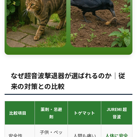
なぜ超音波撃退器が選ばれるのか｜従
来の対策との比較
薬剤・忌避
JUREMI 超
比較項目
トゲマット
剤
音波
子供・ペッ
安全性
人間も痛い
人体に安全