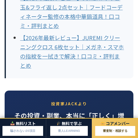
玉&フライ返し 2点セット｜フードコーデ
ィネーター監修の本格中華鍋道具！口コ
ミ・評判まとめ
【2026年最新レビュー】JUREMI クリー
ニングクロス 6枚セット｜メガネ・スマホ
の指紋を一拭きで解決！口コミ・評判ま
とめ
投資家JACKより
その投資・副業、本当に「正しく」増
えていますか？
無料リスト
無料で学ぶ
コアメンバー
騙されない20項目
番人LEARNING
審査制・相談する