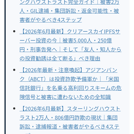
ングハウストラスト完全ガイド｜被害2万
人・GIL逮捕・集団訴訟・返金可能性・被
害者がやるべき4ステップ
【2026年6月最新】クリアースカイIPFSサ
ーバー投資の今｜被害5,000人・250億
円・刑事告発へ｜そして「友人・知人から
の投資勧誘は全て断る」べき理由
【2026年最新・注意喚起】アジアンバン
ク（ABCT）は投資詐欺予備軍か｜「米国
信託銀行」を名乗る高利回りスキームの危
険信号と被害に遭わないための全知識
【2026年6月最新】スターリングハウスト
ラスト2万人・806億円詐欺の現状｜集団
訴訟・逮捕報道・被害者がやるべき4ステ