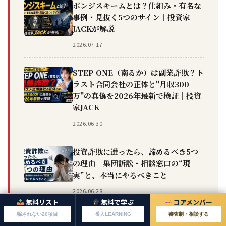
ポンジスキームとは？仕組み・有名な
事例・見抜く5つのサイン｜投資家
JACKが解説
2026.07.17
STEP ONE（南るか）は副業詐欺？ト
ラスト合同会社の正体と"月収300
万"の真偽を2026年最新で検証｜投資
家JACK
2026.06.30
投資詐欺に遭ったら、諦めるべき5つ
の理由｜集団訴訟・相談窓口の“現
実”と、本当にやるべきこと
2026.06.28
無料リスト
無料で学ぶ
コアメンバー
騙されない20項目
番人LEARNING
審査制・相談する