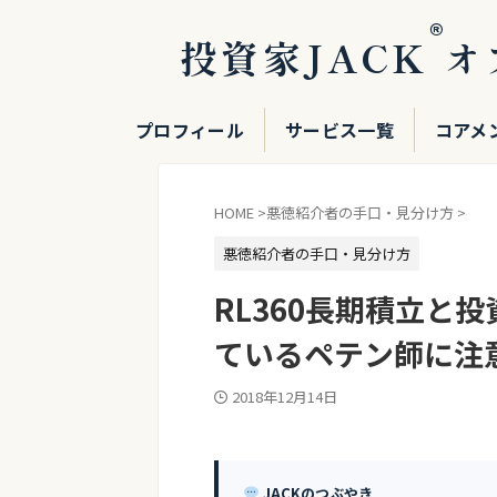
®
投資家JACK
オ
プロフィール
サービス一覧
コアメ
HOME
>
悪徳紹介者の手口・見分け方
>
悪徳紹介者の手口・見分け方
RL360長期積立と
ているペテン師に注
2018年12月14日
JACKのつぶやき