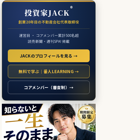
®
投資家JACK
創業20年目の不動産会社代表取締役
運営目 ・ コアメンバー累計500名超
読売新聞・週刊SPA! 掲載
JACKのプロフィールを見る →
無料で学ぶ｜番人LEARNING →
コアメンバー（審査制）→