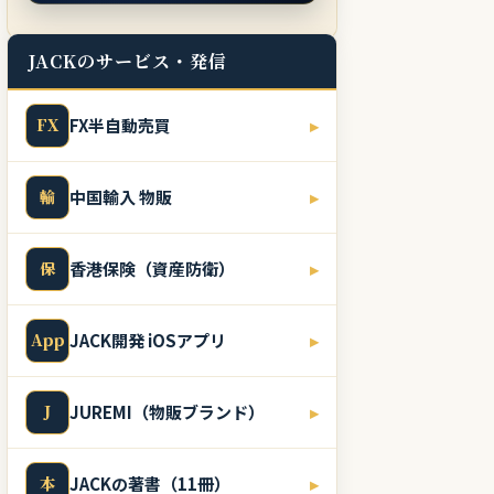
JACKのサービス・発信
FX
FX半自動売買
▸
輸
中国輸入 物販
▸
保
香港保険（資産防衛）
▸
App
JACK開発 iOSアプリ
▸
J
JUREMI（物販ブランド）
▸
本
JACKの著書（11冊）
▸