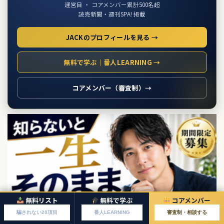
運営目 ・ コアメンバー累計500名超
読売新聞・週刊SPA! 掲載
JACKのプロフィールを見る →
無料で学ぶ｜番人LEARNING →
コアメンバー（審査制）→
無料リスト
無料で学ぶ
コアメンバー
騙されない20項目
番人LEARNING
審査制・相談する