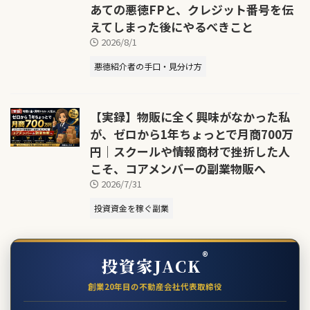
あての悪徳FPと、クレジット番号を伝
えてしまった後にやるべきこと
2026/8/1
悪徳紹介者の手口・見分け方
【実録】物販に全く興味がなかった私
が、ゼロから1年ちょっとで月商700万
円｜スクールや情報商材で挫折した人
こそ、コアメンバーの副業物販へ
2026/7/31
投資資金を稼ぐ副業
®
投資家JACK
創業20年目の不動産会社代表取締役