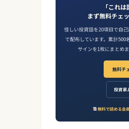
「これは
まず無料チェ
怪しい投資話を20項目で自
で配布しています。累計500
サインを1枚にまとめ
無料チ
投資家
無料で読める会員制