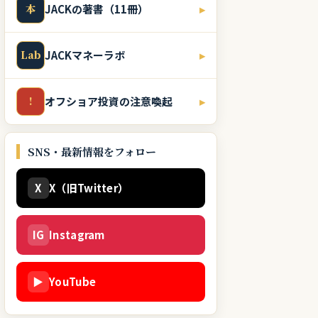
本
JACKの著書（11冊）
▸
Lab
JACKマネーラボ
▸
!
オフショア投資の注意喚起
▸
SNS・最新情報をフォロー
X
X（旧Twitter）
IG
Instagram
▶
YouTube