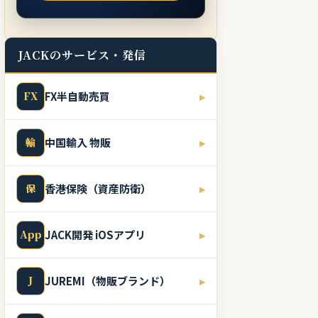
JACKのサービス・発信
FX
FX半自動売買
▸
輸
中国輸入 物販
▸
保
香港保険（資産防衛）
▸
App
JACK開発 iOSアプリ
▸
J
JUREMI（物販ブランド）
▸