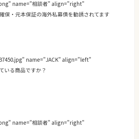
png" name="相談者" align="right"
から元本確保・元本保証の海外私募債を勧誘されてます
37450.jpg" name="JACK" align="left"
販売している商品ですか？
png" name="相談者" align="right"