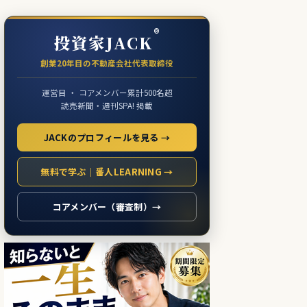
®
投資家JACK
創業20年目の不動産会社代表取締役
運営目 ・ コアメンバー累計500名超
読売新聞・週刊SPA! 掲載
JACKのプロフィールを見る →
無料で学ぶ｜番人LEARNING →
コアメンバー（審査制）→