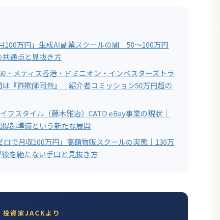
で月100万円」生成AI副業スクールの闇｜50〜100万円
の共通点と見抜き方
L360・メティス香港・ドミニオン・インベスターズトラ
間は『詐欺師同然』｜紹介者コミッション50万円超の
ライフスタイル（藤木雅治）CATD eBay事業の現状｜
訟提起準備という新たな展開
ゼロで月収100万円」高額物販スクールの実態｜130万
が後を絶たない手口と見抜き方
投資家JACKより