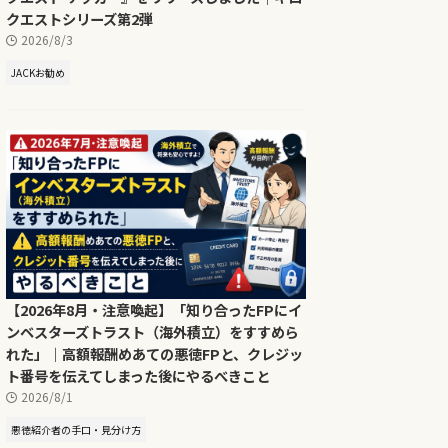
クエストシリーズ第2弾
2026/8/3
JACKお勧め
【2026年8月・注意喚起】「知り合ったFPにイ
ンベスターズトラスト（海外積立）をすすめら
れた」｜高額報酬めあての悪徳FPと、クレジッ
ト番号を伝えてしまった後にやるべきこと
2026/8/1
悪徳紹介者の手口・見分け方