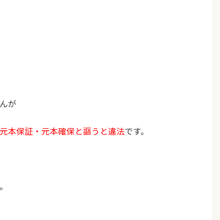
んが
元本保証・元本確保と謳うと違法
です。
。