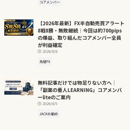
コアメンバー
【2026年最新】FX半自動売買アラート
8戦8勝・無敗継続｜今回は約700pips
の爆益、取り組んだコアメンバー全員
が利益確定
2026/8/6
為替FX
無料記事だけでは物足りない方へ｜
「副業の番人LEARNING」コアメンバ
ーliteのご案内
2026/8/5
JACKお勧め