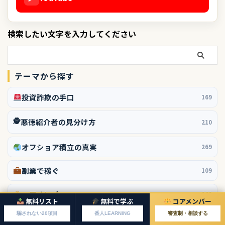
検索したい文字を入力してください
テーマから探す
投資詐欺の手口
169
🕵️
悪徳紹介者の見分け方
210
オフショア積立の真実
269
副業で稼ぐ
109
コアメンバー
149
無料リスト
無料で学ぶ
コアメンバー
騙されない20項目
番人LEARNING
審査制・相談する
不動産投資
127