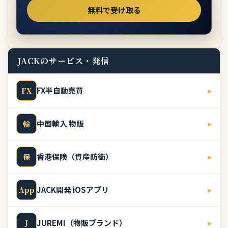
JACKのサービス・発信
FX半自動売買
▸
FX
中国輸入 物販
▸
輸
香港保険（資産防衛）
▸
保
JACK開発 iOSアプリ
▸
App
JUREMI（物販ブランド）
▸
J