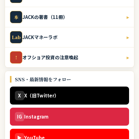
JACKの著書（11冊）
▸
本
JACKマネーラボ
▸
Lab
オフショア投資の注意喚起
▸
!
SNS・最新情報をフォロー
X
X（旧Twitter）
IG
Instagram
▶
YouTube