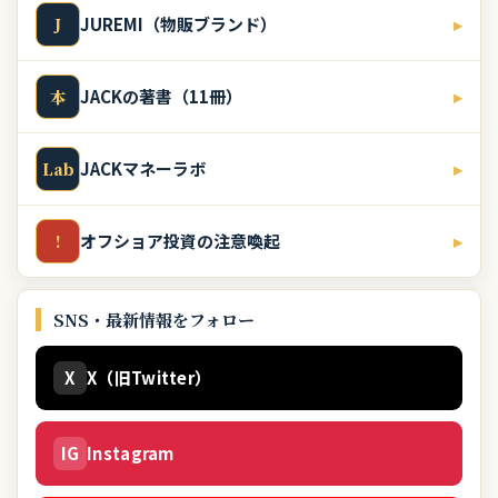
JUREMI（物販ブランド）
▸
J
JACKの著書（11冊）
▸
本
JACKマネーラボ
▸
Lab
オフショア投資の注意喚起
▸
!
SNS・最新情報をフォロー
X
X（旧Twitter）
IG
Instagram