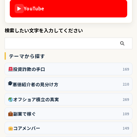
▶
YouTube
検索したい文字を入力してください
テーマから探す
投資詐欺の手口
169
🕵️
悪徳紹介者の見分け方
210
オフショア積立の真実
269
副業で稼ぐ
109
コアメンバー
149