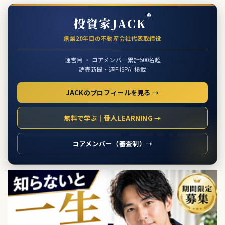
®
投資家JACK
創業20年目の不動産会社代表取締役
運営目 ・ コアメンバー累計500名超
読売新聞・週刊SPA! 掲載
JACKのプロフィールを見る →
無料で学ぶ｜番人LEARNING →
コアメンバー（審査制）→