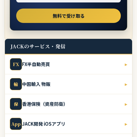
JACKのサービス・発信
FX半自動売買
▸
FX
中国輸入 物販
▸
輸
香港保険（資産防衛）
▸
保
JACK開発 iOSアプリ
▸
App