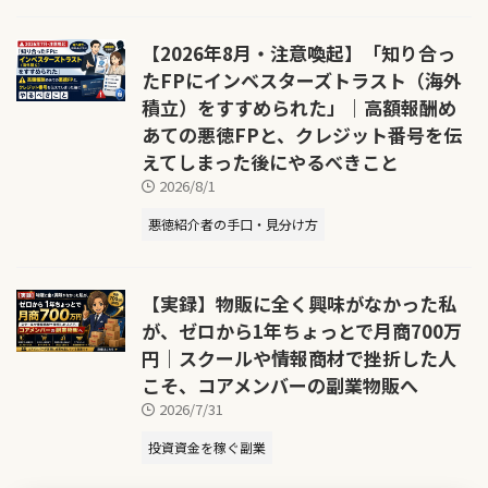
【2026年8月・注意喚起】「知り合っ
たFPにインベスターズトラスト（海外
積立）をすすめられた」｜高額報酬め
あての悪徳FPと、クレジット番号を伝
えてしまった後にやるべきこと
2026/8/1
悪徳紹介者の手口・見分け方
【実録】物販に全く興味がなかった私
が、ゼロから1年ちょっとで月商700万
円｜スクールや情報商材で挫折した人
こそ、コアメンバーの副業物販へ
2026/7/31
投資資金を稼ぐ副業