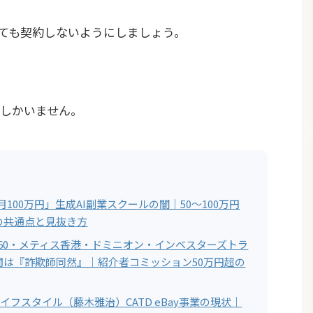
れても契約しないようにしましょう。
しかいません。
で月100万円」生成AI副業スクールの闇｜50〜100万円
の共通点と見抜き方
L360・メティス香港・ドミニオン・インベスターズトラ
間は『詐欺師同然』｜紹介者コミッション50万円超の
ライフスタイル（藤木雅治）CATD eBay事業の現状｜