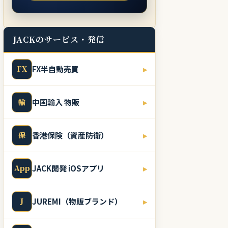
JACKのサービス・発信
FX
FX半自動売買
▸
輸
中国輸入 物販
▸
保
香港保険（資産防衛）
▸
App
JACK開発 iOSアプリ
▸
J
JUREMI（物販ブランド）
▸