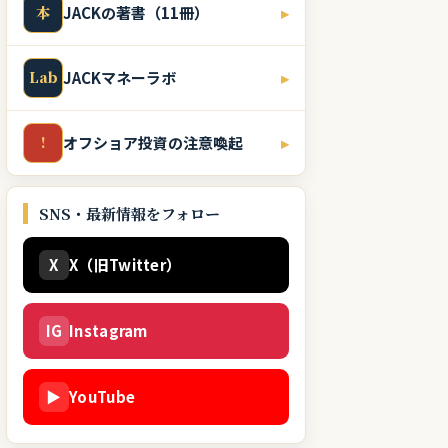
本
JACKの著書（11冊）
▸
Lab
JACKマネーラボ
▸
!
オフショア投資の注意喚起
▸
SNS・最新情報をフォロー
X
X（旧Twitter）
IG
Instagram
▶
YouTube