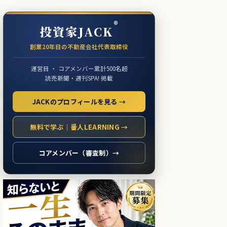
®
投資家JACK
創業20年目の不動産会社代表取締役
運営目 ・ コアメンバー累計500名超
読売新聞・週刊SPA! 掲載
JACKのプロフィールを見る →
無料で学ぶ｜番人LEARNING →
コアメンバー（審査制）→