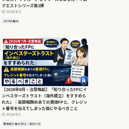
クエストシリーズ第2弾
2026/8/3
JACKお勧め
【2026年8月・注意喚起】「知り合ったFPにイ
ンベスターズトラスト（海外積立）をすすめら
れた」｜高額報酬めあての悪徳FPと、クレジッ
ト番号を伝えてしまった後にやるべきこと
2026/8/1
悪徳紹介者の手口・見分け方