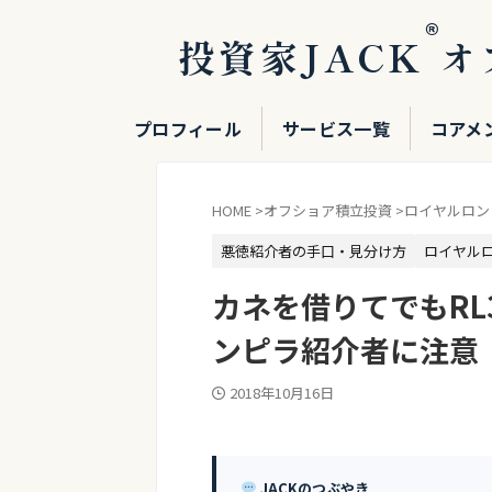
®
投資家JACK
オ
プロフィール
サービス一覧
コアメ
HOME
>
オフショア積立投資
>
ロイヤルロンド
悪徳紹介者の手口・見分け方
ロイヤルロ
カネを借りてでもRL
ンピラ紹介者に注意
2018年10月16日
JACKのつぶやき