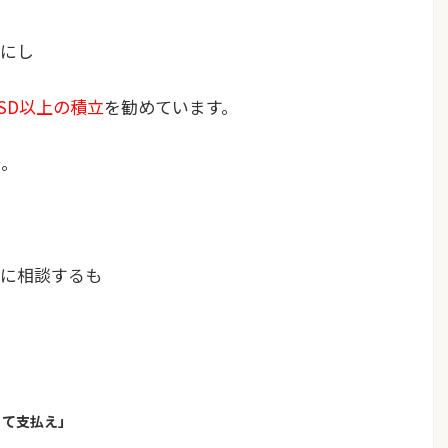
にし
SD以上の積立
を勧めています。
で。
に相談するも
りて支払え」