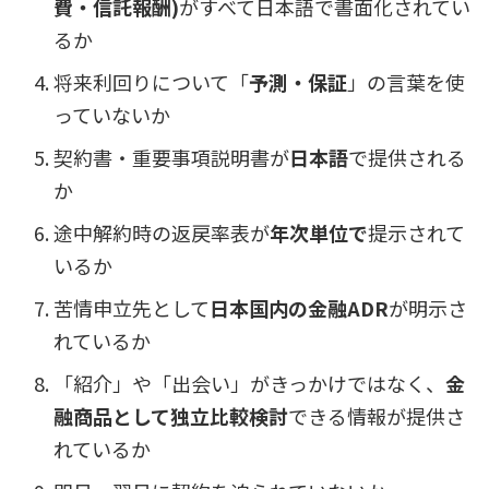
費・信託報酬)
がすべて日本語で書面化されてい
るか
将来利回りについて「
予測・保証
」の言葉を使
っていないか
契約書・重要事項説明書が
日本語
で提供される
か
途中解約時の返戻率表が
年次単位で
提示されて
いるか
苦情申立先として
日本国内の金融ADR
が明示さ
れているか
「紹介」や「出会い」がきっかけではなく、
金
融商品として独立比較検討
できる情報が提供さ
れているか