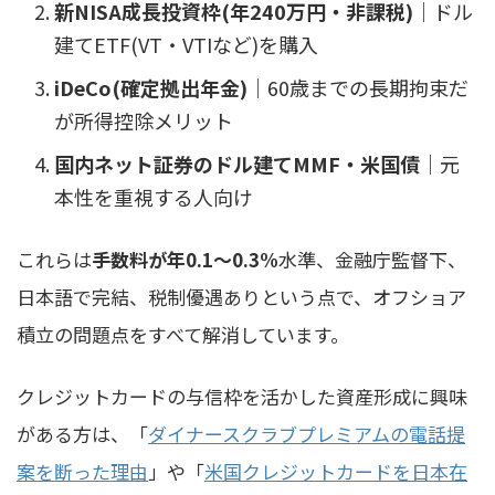
新NISA成長投資枠(年240万円・非課税)
｜ドル
建てETF(VT・VTIなど)を購入
iDeCo(確定拠出年金)
｜60歳までの長期拘束だ
が所得控除メリット
国内ネット証券のドル建てMMF・米国債
｜元
本性を重視する人向け
これらは
手数料が年0.1〜0.3%
水準、金融庁監督下、
日本語で完結、税制優遇ありという点で、オフショア
積立の問題点をすべて解消しています。
クレジットカードの与信枠を活かした資産形成に興味
がある方は、「
ダイナースクラブプレミアムの電話提
案を断った理由
」や「
米国クレジットカードを日本在