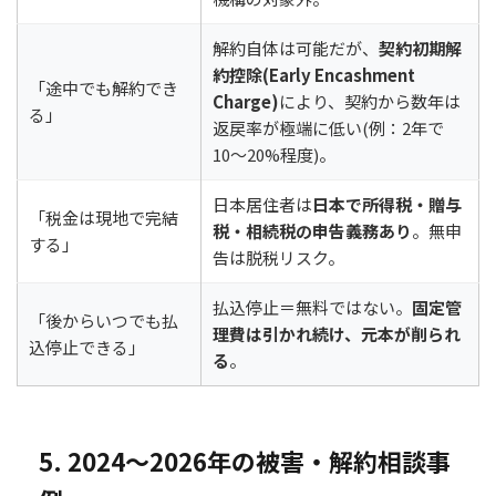
解約自体は可能だが、
契約初期解
約控除(Early Encashment
「途中でも解約でき
Charge)
により、契約から数年は
る」
返戻率が極端に低い(例：2年で
10〜20%程度)。
日本居住者は
日本で所得税・贈与
「税金は現地で完結
税・相続税の申告義務あり
。無申
する」
告は脱税リスク。
払込停止＝無料ではない。
固定管
「後からいつでも払
理費は引かれ続け、元本が削られ
込停止できる」
る
。
5. 2024〜2026年の被害・解約相談事