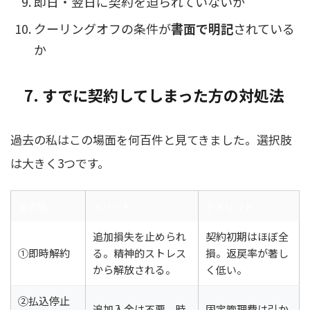
即日・翌日に契約を迫られていないか
クーリングオフの条件が
書面で明記
されている
か
7. すでに契約してしまった方の対処法
過去の私はこの場面を何百件と見てきました。選択肢
は大きく3つです。
選択肢
メリット
デメリット
追加損失を止められ
契約初期はほぼ全
①即時解約
る。精神的ストレス
損。返戻率が著し
から解放される。
く低い。
②払込停止
追加入金は不要。時
固定管理費は引か