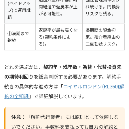
(ペイドアッ
間経過で返戻率が上
れ続ける。円換算
プ)で運用継
がる可能性。
リスクも残る。
続
返戻率が最も高くな
長期間の資金拘
③満期まで
る(契約条件によ
束。紹介者経由の
継続
る)。
二重勧誘リスク。
どれを選ぶかは、
契約年・残年数・為替・代替投資先
の期待利回り
を総合判断する必要があります。解約手
続きの具体的な進め方は「
ロイヤルロンドン(RL360)解
約の全知識
」で詳細解説しています。
注意：
「解約代行業者」には原則として依頼しな
いでください。手数料を支払っても自力の解約と