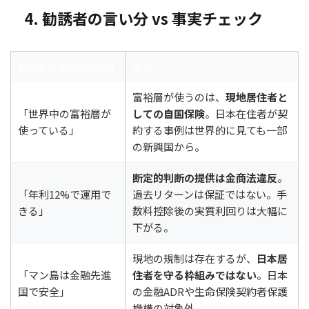
4. 勧誘者の言い分 vs 事実チェック
勧誘者の典型的な説明
事実
富裕層が使うのは、
現地居住者と
「世界中の富裕層が
しての自国保険
。日本在住者が契
使っている」
約する事例は世界的に見ても一部
の新興国から。
断定的判断の提供は金商法違反
。
「年利12%で運用で
過去リターンは保証ではない。手
きる」
数料控除後の実質利回りは大幅に
下がる。
現地の規制は存在するが、
日本居
「マン島は金融先進
住者を守る枠組みではない
。日本
国で安全」
の金融ADRや生命保険契約者保護
機構の対象外。