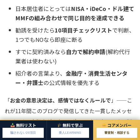
日本居住者にとっては
NISA・iDeCo・ドル建て
MMFの組み合わせで同じ目的を達成できる
勧誘を受けたら
10項目チェックリスト
で判断、
1つでもNOなら即座に断る
すでに契約済みなら
自力で解約申請
(解約代行
業者は使わない)
紹介者の言葉より、
金融庁・消費生活センタ
ー・弁護士
の公式情報を優先する
「
お金の意思決定は、感情ではなくルールで
」——こ
れが11年間このブログで発信してきた一貫したメッセ
ージです。本記事があなたの次の一歩を守るための判
無料リスト
無料で学ぶ
コアメンバー
断材料になれば幸いです。
騙されない20項目
番人LEARNING
審査制・相談する