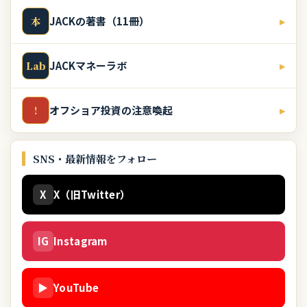
JACKの著書（11冊）
▸
本
JACKマネーラボ
▸
Lab
オフショア投資の注意喚起
▸
!
SNS・最新情報をフォロー
X
X（旧Twitter）
IG
Instagram
▶
YouTube