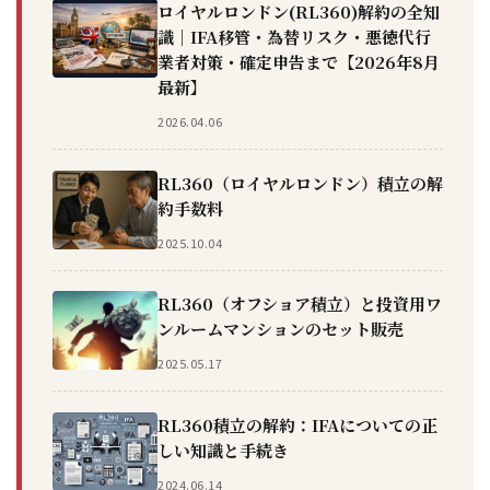
ロイヤルロンドン(RL360)解約の全知
識｜IFA移管・為替リスク・悪徳代行
業者対策・確定申告まで【2026年8月
最新】
2026.04.06
RL360（ロイヤルロンドン）積立の解
約手数料
2025.10.04
RL360（オフショア積立）と投資用ワ
ンルームマンションのセット販売
2025.05.17
RL360積立の解約：IFAについての正
しい知識と手続き
2024.06.14