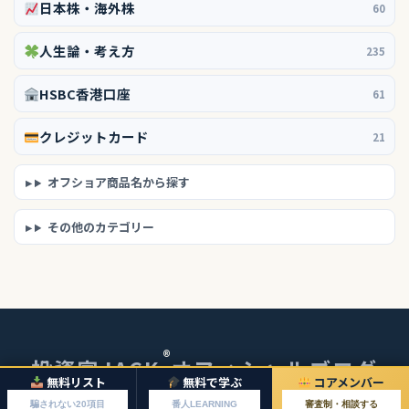
日本株・海外株
60
人生論・考え方
235
HSBC香港口座
61
クレジットカード
21
オフショア商品名から探す
その他のカテゴリー
®
投資家JACK
オフィシャルブログ
無料リスト
無料で学ぶ
コアメンバー
© 2026 投資家JACKオフィシャルブログ
騙されない20項目
番人LEARNING
審査制・相談する