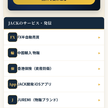
JACKのサービス・発信
FX半自動売買
▸
FX
中国輸入 物販
▸
輸
香港保険（資産防衛）
▸
保
JACK開発 iOSアプリ
▸
App
JUREMI（物販ブランド）
▸
J