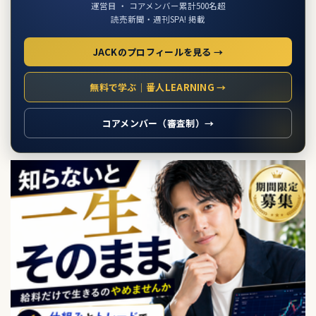
運営目 ・ コアメンバー累計500名超
読売新聞・週刊SPA! 掲載
JACKのプロフィールを見る →
無料で学ぶ｜番人LEARNING →
コアメンバー（審査制）→