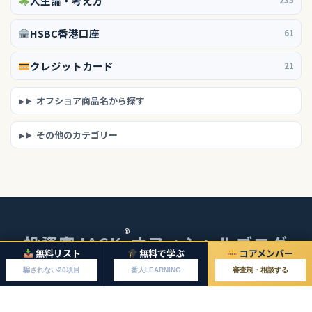
人生論・考え方
235
HSBC香港口座
61
クレジットカード
21
オフショア商品名から探す
その他のカテゴリー
®
投資家JACK
オフィシャルブログ
無料リスト
無料で学ぶ
コアメンバー
© 2026 投資家JACKオフィシャルブログ
騙されない20項目
番人LEARNING
審査制・相談する