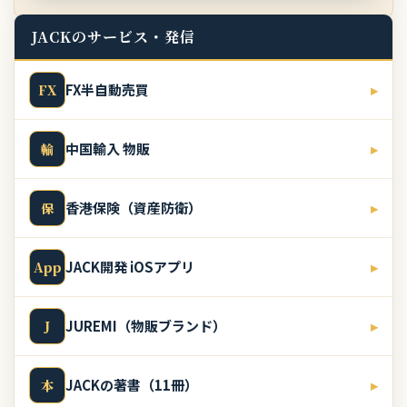
JACKのサービス・発信
FX半自動売買
▸
FX
中国輸入 物販
▸
輸
香港保険（資産防衛）
▸
保
JACK開発 iOSアプリ
▸
App
JUREMI（物販ブランド）
▸
J
JACKの著書（11冊）
▸
本