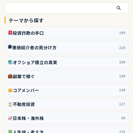
テーマから探す
投資詐欺の手口
169
🕵️
悪徳紹介者の見分け方
210
オフショア積立の真実
269
副業で稼ぐ
109
コアメンバー
149
不動産投資
127
日本株・海外株
60
人生論・考え方
235