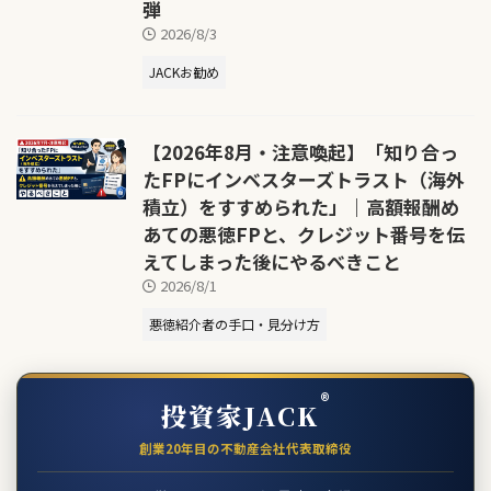
弾
2026/8/3
JACKお勧め
【2026年8月・注意喚起】「知り合っ
たFPにインベスターズトラスト（海外
積立）をすすめられた」｜高額報酬め
あての悪徳FPと、クレジット番号を伝
えてしまった後にやるべきこと
2026/8/1
悪徳紹介者の手口・見分け方
®
投資家JACK
創業20年目の不動産会社代表取締役