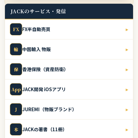
JACKのサービス・発信
FX半自動売買
▸
FX
中国輸入 物販
▸
輸
香港保険（資産防衛）
▸
保
JACK開発 iOSアプリ
▸
App
JUREMI（物販ブランド）
▸
J
JACKの著書（11冊）
▸
本