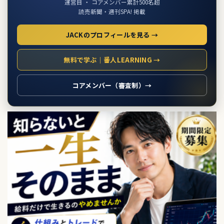
運営目 ・ コアメンバー累計500名超
読売新聞・週刊SPA! 掲載
JACKのプロフィールを見る →
無料で学ぶ｜番人LEARNING →
コアメンバー（審査制）→