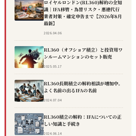
ロイヤルロンドン(RL360)解約の全知
識｜IFA移管・為替リスク・悪徳代行
業者対策・確定申告まで【2026年8月
最新】
2026.04.06
RL360（オフショア積立）と投資用ワ
ンルームマンションのセット販売
2025.05.17
RL360長期積立の解約相談が増加中。
よく名前の出るIFAの名前
2024.07.04
RL360積立の解約：IFAについての正
しい知識と手続き
2024.06.14