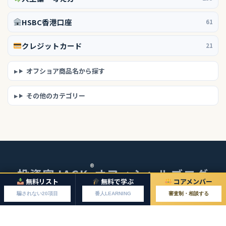
HSBC香港口座
61
クレジットカード
21
オフショア商品名から探す
その他のカテゴリー
®
投資家JACK
オフィシャルブログ
無料リスト
無料で学ぶ
コアメンバー
© 2026 投資家JACKオフィシャルブログ
騙されない20項目
番人LEARNING
審査制・相談する