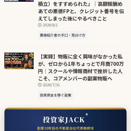
積立）をすすめられた」｜高額報酬め
あての悪徳FPと、クレジット番号を伝
えてしまった後にやるべきこと
2026/8/1
悪徳紹介者の手口・見分け方
【実録】物販に全く興味がなかった私
が、ゼロから1年ちょっとで月商700万
円｜スクールや情報商材で挫折した人
こそ、コアメンバーの副業物販へ
2026/7/31
投資資金を稼ぐ副業
®
投資家JACK
創業20年目の不動産会社代表取締役