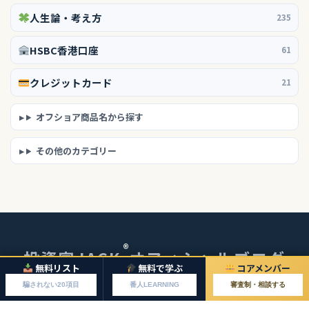
人生論・考え方
235
HSBC香港口座
61
クレジットカード
21
オフショア商品名から探す
その他のカテゴリー
®
投資家JACK
オフィシャルブログ
無料リスト
無料で学ぶ
コアメンバー
© 2026 投資家JACKオフィシャルブログ
騙されない20項目
番人LEARNING
審査制・相談する