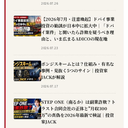
2026.07.26
【2026年7月・注意喚起】ドバイ事業
投資の勧誘が日本中に拡大中｜「ドバ
イ案件」と聞いたら詐欺を疑うべき理
由と、いま広まるADICOの現在地
2026.07.23
ポンジスキームとは？仕組み・有名な
事例・見抜く5つのサイン｜投資家
JACKが解説
2026.07.17
STEP ONE（南るか）は副業詐欺？ト
ラスト合同会社の正体と"月収300
万"の真偽を2026年最新で検証｜投資
家JACK