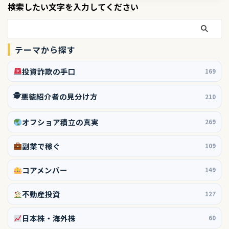
検索したい文字を入力してください
テーマから探す
投資詐欺の手口
169
🕵️
悪徳紹介者の見分け方
210
オフショア積立の真実
269
副業で稼ぐ
109
コアメンバー
149
不動産投資
127
日本株・海外株
60