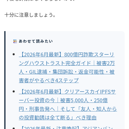
十分に注意しましょう。
あわせて読みたい
【2026年6月最新】800億円詐欺スターリ
ングハウストラスト完全ガイド｜被害2万
人・GIL逮捕・集団訴訟・返金可能性・被
害者がやるべき4ステップ
【2026年6月最新】クリアースカイIPFSサ
ーバー投資の今｜被害5,000人・250億
円・刑事告発へ｜そして「友人・知人から
の投資勧誘は全て断る」べき理由
【2026年最新・注意喚起】アジアンバン