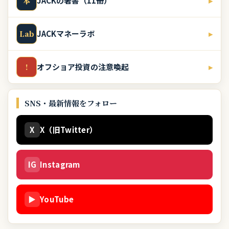
JACKの著書（11冊）
▸
本
JACKマネーラボ
▸
Lab
オフショア投資の注意喚起
▸
!
SNS・最新情報をフォロー
X
X（旧Twitter）
IG
Instagram
▶
YouTube