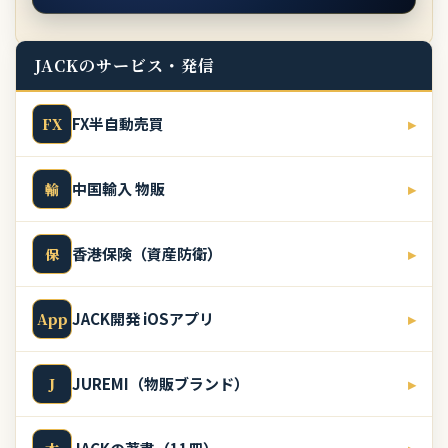
JACKのサービス・発信
FX半自動売買
▸
FX
中国輸入 物販
▸
輸
香港保険（資産防衛）
▸
保
JACK開発 iOSアプリ
▸
App
JUREMI（物販ブランド）
▸
J