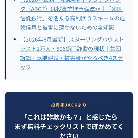
ク（ABCT）は投資詐欺予備軍か｜「米国
信託銀行」を名乗る高利回りスキームの危
険信号と被害に遭わないための全知識
【2026年6月最新】スターリングハウスト
ラスト2万人・806億円詐欺の現状｜集団
訴訟・逮捕報道・被害者がやるべき4ステ
ップ
投資家JACKより
「これは詐欺かも？」と感じたら
まず無料チェックリストで確かめてく
ださい