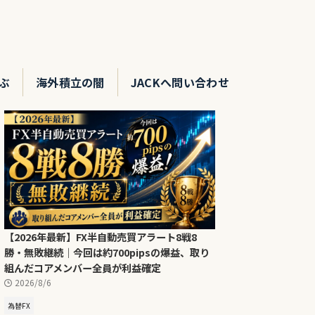
ぶ
海外積立の闇
JACKへ問い合わせ
【2026年最新】FX半自動売買アラート8戦8
勝・無敗継続｜今回は約700pipsの爆益、取り
組んだコアメンバー全員が利益確定
2026/8/6
為替FX