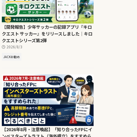
【開発報告】少年サッカーの記録アプリ『キロ
クエスト サッカー』をリリースしました｜キロ
クエストシリーズ第2弾
2026/8/3
JACKお勧め
【2026年8月・注意喚起】「知り合ったFPにイ
ンベスターズトラスト（海外積立）をすすめら