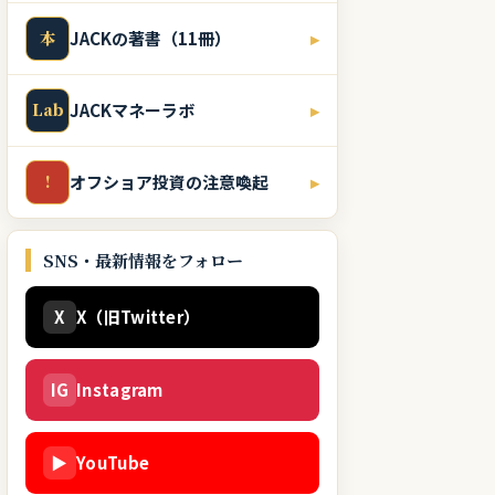
本
JACKの著書（11冊）
▸
Lab
JACKマネーラボ
▸
!
オフショア投資の注意喚起
▸
SNS・最新情報をフォロー
X
X（旧Twitter）
IG
Instagram
▶
YouTube