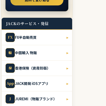
JACKのサービス・発信
FX
FX半自動売買
▸
輸
中国輸入 物販
▸
保
香港保険（資産防衛）
▸
App
JACK開発 iOSアプリ
▸
J
JUREMI（物販ブランド）
▸