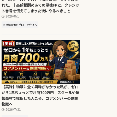
れた」｜高額報酬めあての悪徳FPと、クレジッ
ト番号を伝えてしまった後にやるべきこと
2026/8/1
悪徳紹介者の手口・見分け方
【実録】物販に全く興味がなかった私が、ゼロ
から1年ちょっとで月商700万円｜スクールや情
報商材で挫折した人こそ、コアメンバーの副業
物販へ
2026/7/31