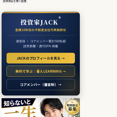
投資資金を稼ぐ副業
®
投資家JACK
創業20年目の不動産会社代表取締役
運営目 ・ コアメンバー累計500名超
読売新聞・週刊SPA! 掲載
JACKのプロフィールを見る →
無料で学ぶ｜番人LEARNING →
コアメンバー（審査制）→