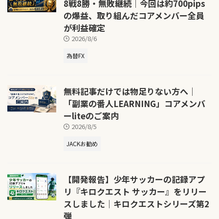
8戦8勝・無敗継続｜今回は約700pips
の爆益、取り組んだコアメンバー全員
が利益確定
2026/8/6
為替FX
無料記事だけでは物足りない方へ｜
「副業の番人LEARNING」コアメンバ
ーliteのご案内
2026/8/5
JACKお勧め
【開発報告】少年サッカーの記録アプ
リ『キロクエスト サッカー』をリリー
スしました｜キロクエストシリーズ第2
弾