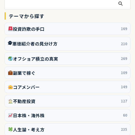
テーマから探す
投資詐欺の手口
169
🕵️
悪徳紹介者の見分け方
210
オフショア積立の真実
269
副業で稼ぐ
109
コアメンバー
149
不動産投資
127
日本株・海外株
60
人生論・考え方
235