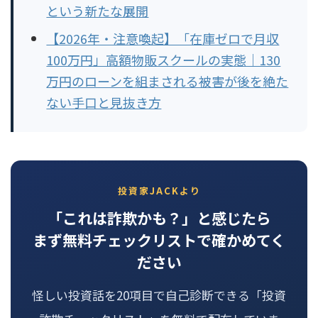
という新たな展開
【2026年・注意喚起】「在庫ゼロで月収
100万円」高額物販スクールの実態｜130
万円のローンを組まされる被害が後を絶た
ない手口と見抜き方
投資家JACKより
「これは詐欺かも？」と感じたら
まず無料チェックリストで確かめてく
ださい
怪しい投資話を20項目で自己診断できる「投資