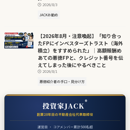
2026/8/3
JACKお勧め
【2026年8月・注意喚起】「知り合っ
たFPにインベスターズトラスト（海外
積立）をすすめられた」｜高額報酬め
あての悪徳FPと、クレジット番号を伝
えてしまった後にやるべきこと
2026/8/1
悪徳紹介者の手口・見分け方
®
投資家JACK
創業20年目の不動産会社代表取締役
運営目 ・ コアメンバー累計500名超