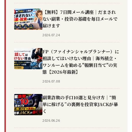
【無料】7日間メール講座｜だまされ
ない副業・投資の基礎を毎日メールで
届けます
2026.07.24
FP（ファイナンシャルプランナー）に
相談してはいけない理由｜海外積立・
ワンルームを勧める"報酬目当て"の実
態【2026年最新】
2026.07.08
副業詐欺の手口10選と見分け方｜“簡
単に稼げる”の裏側を投資家JACKが暴
く
2026.06.26