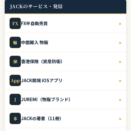
JACKのサービス・発信
FX半自動売買
▸
FX
中国輸入 物販
▸
輸
香港保険（資産防衛）
▸
保
JACK開発 iOSアプリ
▸
App
JUREMI（物販ブランド）
▸
J
JACKの著書（11冊）
▸
本