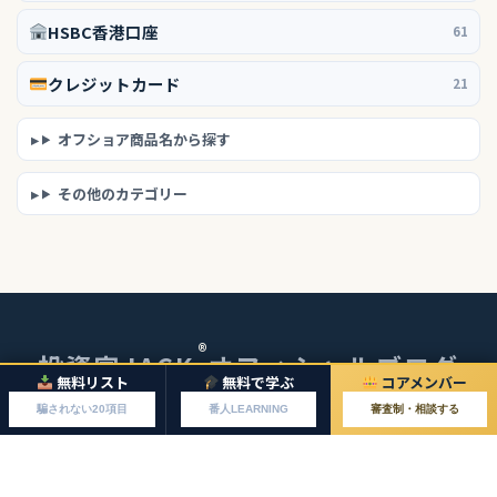
HSBC香港口座
61
クレジットカード
21
オフショア商品名から探す
その他のカテゴリー
®
投資家JACK
オフィシャルブログ
無料リスト
無料で学ぶ
コアメンバー
© 2026 投資家JACKオフィシャルブログ
騙されない20項目
番人LEARNING
審査制・相談する