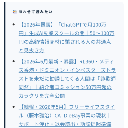
あわせて読みたい
【2026年暴露】「ChatGPTで月100万
円」生成AI副業スクールの闇｜50〜100万
円の高額情報商材に騙される人の共通点
と見抜き方
【2026年6月最新・暴露】RL360・メティ
ス香港・ドミニオン・インベスターズトラ
ストを未だに勧誘してくる人間は『詐欺師
同然』｜紹介者コミッション50万円超の
カラクリを完全公開
【続報・2026年5月】フリーライフスタイ
ル（藤木雅治）CATD eBay事業の現状｜
サポート停止・退会続出・訴訟提起準備