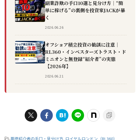
副業詐欺の手口10選と見分け方｜“簡
単に稼げる”の裏側を投資家JACKが暴
く
2026.06.26
オフショア積立投資の勧誘に注意｜
RL360・インベスターズトラスト・ド
ミニオンと無登録“紹介者”の実態
【2026年】
2026.06.21
-
悪徳紹介者の手口・見分け方
,
ロイヤルロンドン（RL360）