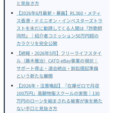
と見抜き方
【2026年6月最新・暴露】RL360・メティ
ス香港・ドミニオン・インベスターズトラ
ストを未だに勧誘してくる人間は『詐欺師
同然』｜紹介者コミッション50万円超の
カラクリを完全公開
【続報・2026年5月】フリーライフスタイ
ル（藤木雅治）CATD eBay事業の現状｜
サポート停止・退会続出・訴訟提起準備
という新たな展開
【2026年・注意喚起】「在庫ゼロで月収
100万円」高額物販スクールの実態｜130
万円のローンを組まされる被害が後を絶た
ない手口と見抜き方