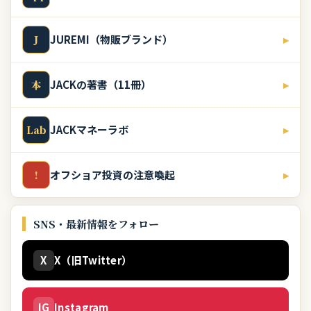
JUREMI（物販ブランド）
▸
J
JACKの著書（11冊）
▸
本
JACKマネーラボ
▸
Lab
オフショア投資の注意喚起
▸
!
SNS・最新情報をフォロー
X
X（旧Twitter）
IG
Instagram