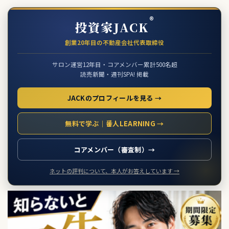
®
投資家JACK
創業20年目の不動産会社代表取締役
サロン運営12年目・コアメンバー累計500名超
読売新聞・週刊SPA! 掲載
JACKのプロフィールを見る →
無料で学ぶ｜番人LEARNING →
コアメンバー（審査制）→
ネットの評判について、本人がお答えしています →