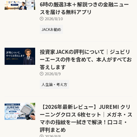
6時の厳選3本＋解説つきの金融ニュー
スを届ける無料アプリ
2026/8/10
JACKお勧め
投資家JACKの評判について｜ジュビリ
ーエースの件を含めて、本人がすべてお
答えします
2026/8/9
人生論・考え方
【2026年最新レビュー】JUREMI クリ
ーニングクロス 6枚セット｜メガネ・ス
マホの指紋を一拭きで解決！口コミ・
評判まとめ
2026/8/8