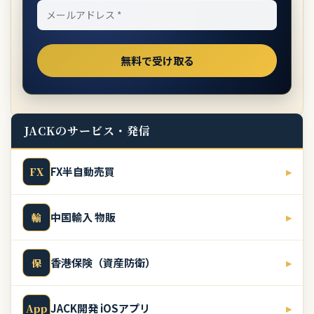
JACKのサービス・発信
FX半自動売買
▸
FX
中国輸入 物販
▸
輸
香港保険（資産防衛）
▸
保
JACK開発 iOSアプリ
▸
App