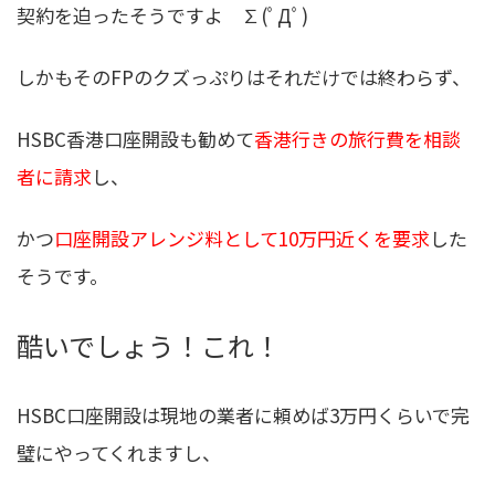
契約を迫ったそうですよ ∑(ﾟДﾟ)
しかもそのFPのクズっぷりはそれだけでは終わらず、
HSBC香港口座開設も勧めて
香港行きの旅行費を相談
者に請求
し、
かつ
口座開設アレンジ料として10万円近くを要求
した
そうです。
酷いでしょう！これ！
HSBC口座開設は
現地の業者に頼めば3万円くらいで完
璧にやってくれます
し、