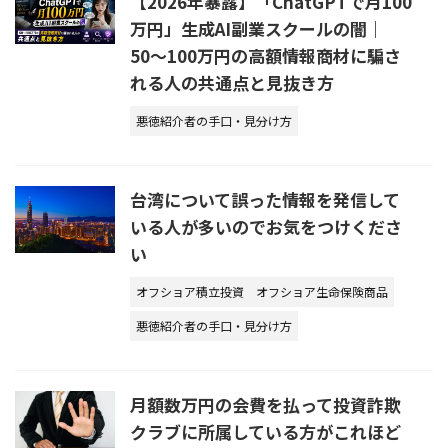
【2026年暴露】「ChatGPTで月100
万円」生成AI副業スクールの闇｜
50〜100万円の高額情報商材に騙さ
れる人の共通点と見抜き方
悪徳紹介者の手口・見分け方
台湾について誤った情報を発信して
いる人が多いのでお気をつけくださ
い
オフショア積立投資
オフショア生命保険商品
悪徳紹介者の手口・見分け方
月額数万円の会費を払って投資詐欺
クラブに所属している方がこれほど