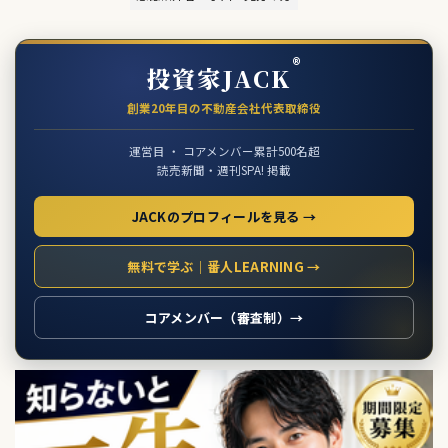
®
投資家JACK
創業20年目の不動産会社代表取締役
運営目 ・ コアメンバー累計500名超
読売新聞・週刊SPA! 掲載
JACKのプロフィールを見る →
無料で学ぶ｜番人LEARNING →
コアメンバー（審査制）→