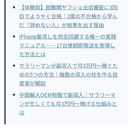
【体験談】超難関ヤフショ出店審査に3回
目でようやく合格｜2度の不合格から学ん
だ「諦めない人」が結果を出す理由
iPhone島流しを完全回避する唯一の実践
マニュアル——17台連続即発送を実現し
た方法とは
サラリーマンが副収入で月3万円〜稼ぐた
めの5つの方法｜複数の収入の柱を作る投
資家が解説
中国輸入OEM物販で副収入｜サラリーマ
ンが忙しくても月3万円〜稼げる仕組みと
は