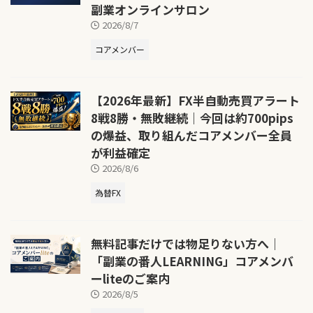
副業オンラインサロン
2026/8/7
コアメンバー
【2026年最新】FX半自動売買アラート
8戦8勝・無敗継続｜今回は約700pips
の爆益、取り組んだコアメンバー全員
が利益確定
2026/8/6
為替FX
無料記事だけでは物足りない方へ｜
「副業の番人LEARNING」コアメンバ
ーliteのご案内
2026/8/5