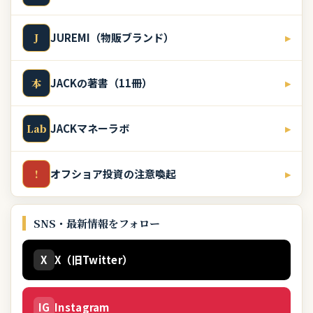
JUREMI（物販ブランド）
▸
J
JACKの著書（11冊）
▸
本
JACKマネーラボ
▸
Lab
オフショア投資の注意喚起
▸
!
SNS・最新情報をフォロー
X
X（旧Twitter）
IG
Instagram