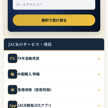
JACKのサービス・発信
FX半自動売買
▸
FX
中国輸入 物販
▸
輸
香港保険（資産防衛）
▸
保
JACK開発 iOSアプリ
▸
App