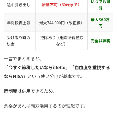
いつでも可
途中引き出し
原則不可（60歳まで）
能
最大360万
年間投資上限
最大744,000円（改正後）
円
受け取り時の
控除あり（退職所得控除
完全非課税
税金
など）
一言でまとめると、
「今すぐ節税したいならiDeCo」「自由度を重視する
ならNISA」
という使い分けが基本です。
両制度は併用できるため、
余裕があれば両方活用するのが理想です。