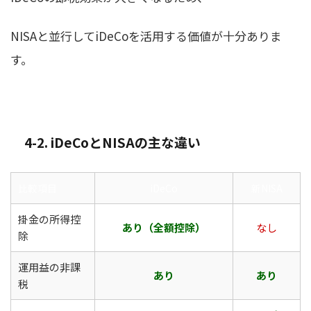
NISAと並行してiDeCoを活用する価値が十分ありま
す。
4-2. iDeCoとNISAの主な違い
比較項目
iDeCo
新NISA
掛金の所得控
あり（全額控除）
なし
除
運用益の非課
あり
あり
税