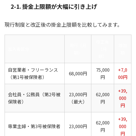
2-1. 掛金上限額が大幅に引き上げ
現行制度と改正後の掛金上限額を比較してみます。
改正後
現行（月
増加
加入者区分
（月
額）
額
額）
自営業者・フリーランス
75,000
+7,0
68,000円
（第1号被保険者）
円
00円
+39,
会社員・公務員（第2号被
23,000円
62,000
000
保険者）
（最大）
円
円
+39,
62,000
専業主婦・第3号被保険者
23,000円
000
円
円