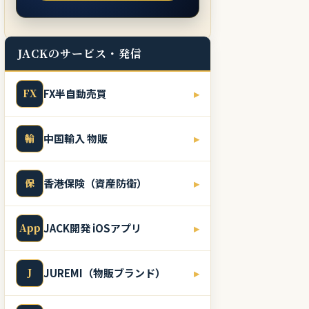
JACKのサービス・発信
FX
FX半自動売買
▸
輸
中国輸入 物販
▸
保
香港保険（資産防衛）
▸
App
JACK開発 iOSアプリ
▸
J
JUREMI（物販ブランド）
▸