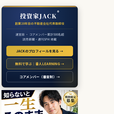
®
投資家JACK
創業20年目の不動産会社代表取締役
運営目 ・ コアメンバー累計500名超
読売新聞・週刊SPA! 掲載
JACKのプロフィールを見る →
無料で学ぶ｜番人LEARNING →
コアメンバー（審査制）→