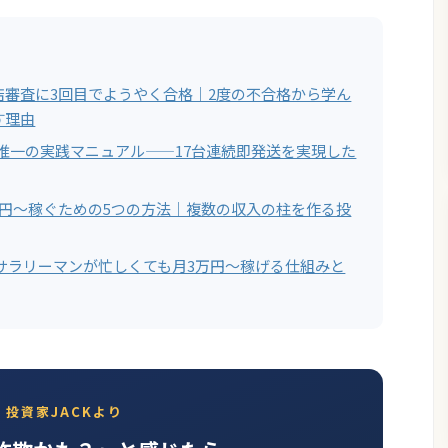
店審査に3回目でようやく合格｜2度の不合格から学ん
す理由
する唯一の実践マニュアル——17台連続即発送を実現した
万円〜稼ぐための5つの方法｜複数の収入の柱を作る投
サラリーマンが忙しくても月3万円〜稼げる仕組みと
投資家JACKより