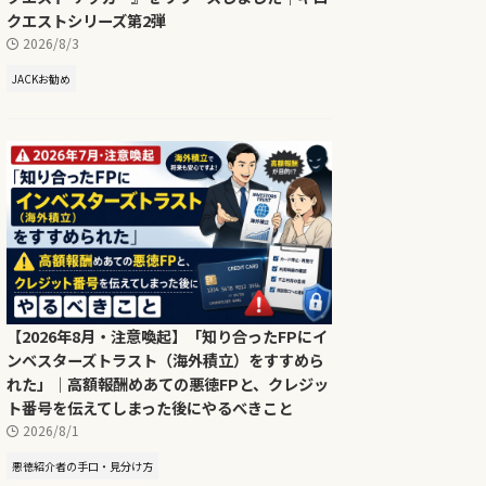
クエストシリーズ第2弾
2026/8/3
JACKお勧め
【2026年8月・注意喚起】「知り合ったFPにイ
ンベスターズトラスト（海外積立）をすすめら
れた」｜高額報酬めあての悪徳FPと、クレジッ
ト番号を伝えてしまった後にやるべきこと
2026/8/1
悪徳紹介者の手口・見分け方