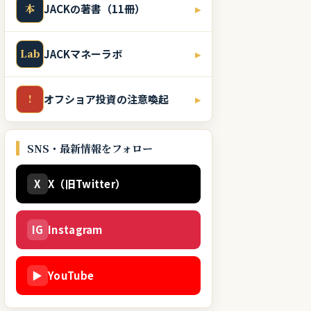
本
JACKの著書（11冊）
▸
Lab
JACKマネーラボ
▸
!
オフショア投資の注意喚起
▸
SNS・最新情報をフォロー
X
X（旧Twitter）
IG
Instagram
▶
YouTube