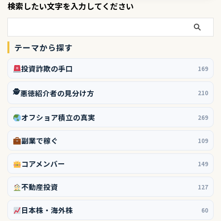
検索したい文字を入力してください
テーマから探す
投資詐欺の手口
169
🕵️
悪徳紹介者の見分け方
210
オフショア積立の真実
269
副業で稼ぐ
109
コアメンバー
149
不動産投資
127
日本株・海外株
60