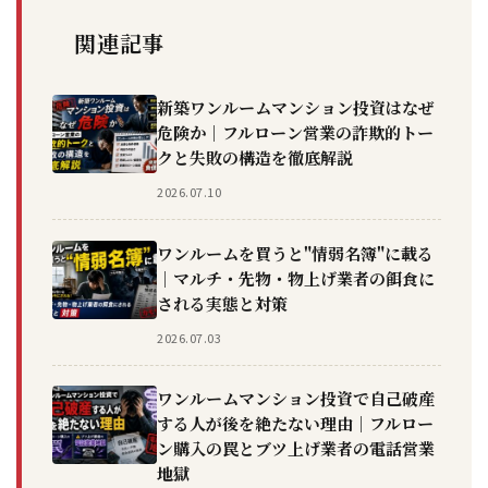
関連記事
新築ワンルームマンション投資はなぜ
危険か｜フルローン営業の詐欺的トー
クと失敗の構造を徹底解説
2026.07.10
ワンルームを買うと"情弱名簿"に載る
｜マルチ・先物・物上げ業者の餌食に
される実態と対策
2026.07.03
ワンルームマンション投資で自己破産
する人が後を絶たない理由｜フルロー
ン購入の罠とブツ上げ業者の電話営業
地獄