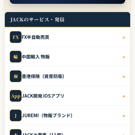
JACKのサービス・発信
FX半自動売買
▸
FX
中国輸入 物販
▸
輸
香港保険（資産防衛）
▸
保
JACK開発 iOSアプリ
▸
App
JUREMI（物販ブランド）
▸
J
JACKの著書（11冊）
▸