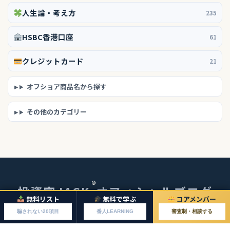
人生論・考え方
235
HSBC香港口座
61
クレジットカード
21
オフショア商品名から探す
その他のカテゴリー
®
投資家JACK
オフィシャルブログ
無料リスト
無料で学ぶ
コアメンバー
© 2026 投資家JACKオフィシャルブログ
騙されない20項目
番人LEARNING
審査制・相談する