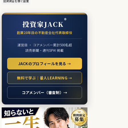
投資資金を稼ぐ副業
®
投資家JACK
創業20年目の不動産会社代表取締役
運営目 ・ コアメンバー累計500名超
読売新聞・週刊SPA! 掲載
JACKのプロフィールを見る →
無料で学ぶ｜番人LEARNING →
コアメンバー（審査制）→