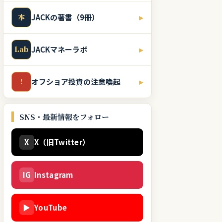
本
JACKの著書（9冊）
▸
Lab
JACKマネーラボ
▸
!
オフショア投資の注意喚起
▸
SNS・最新情報をフォロー
X
X（旧Twitter）
IG
Instagram
▶
YouTube