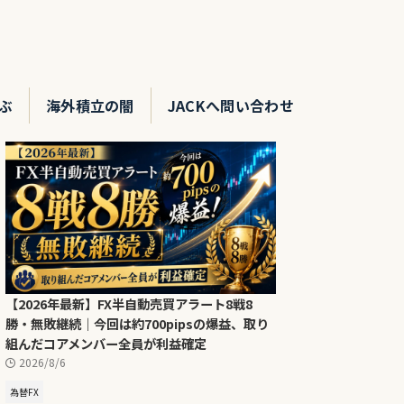
ぶ
海外積立の闇
JACKへ問い合わせ
【2026年最新】FX半自動売買アラート8戦8
勝・無敗継続｜今回は約700pipsの爆益、取り
組んだコアメンバー全員が利益確定
2026/8/6
為替FX