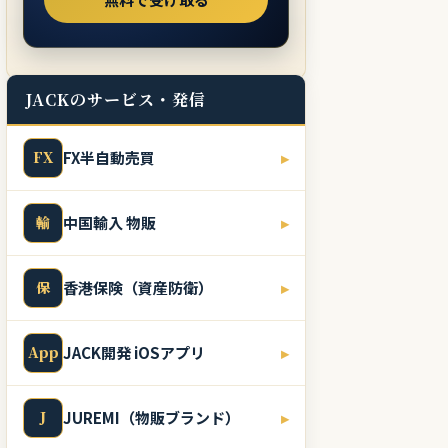
JACKのサービス・発信
FX
FX半自動売買
▸
輸
中国輸入 物販
▸
保
香港保険（資産防衛）
▸
App
JACK開発 iOSアプリ
▸
J
JUREMI（物販ブランド）
▸