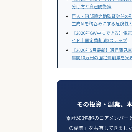
分け方と自己防衛策
巨人・阿部慎之助監督辞任の引
生成AIを鵜呑みにする危険性
【2026年GW中にできる】
イド｜固定費削減3ステップ
【2026年5月最新】通信費見
年間10万円の固定費削減を実
その投資・副業、
累計500名超のコアメンバー
の副業」を共有してきまし