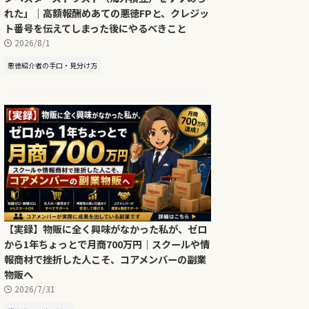
れた」｜高額報酬めあての悪徳FPと、クレジッ
ト番号を伝えてしまった後にやるべきこと
2026/8/1
悪徳紹介者の手口・見分け方
【実録】物販に全く興味がなかった私が、ゼロ
から1年ちょっとで月商700万円｜スクールや情
報商材で挫折した人こそ、コアメンバーの副業
物販へ
2026/7/31