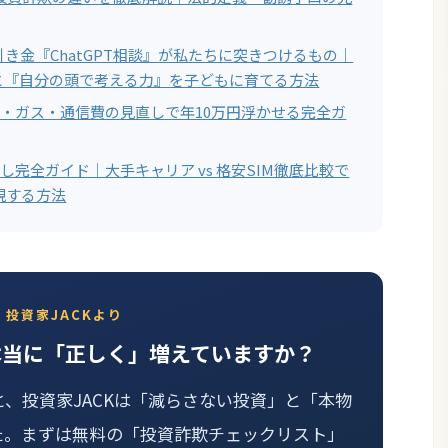
き金『ChatGPT相談』が私たちに突きつけるもの｜
と『自分の頭で考える力』を子どもに育てる方法
電気・ガス・通信費の見直しで年10万円浮かせる完全ガ
直し完全ガイド｜大手キャリア vs 格安SIM徹底比較で
現する方法
投資家JACKより
本当に「正しく」増えていますか？
と、投資家JACKは「減らさない投資」と「本物
た。まずは無料の「投資詐欺チェックリスト」