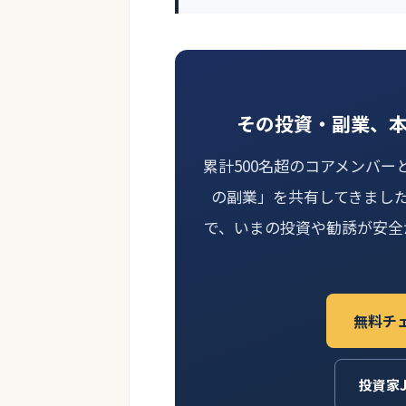
その投資・副業、
累計500名超のコアメンバー
の副業」を共有してきまし
で、いまの投資や勧誘が安全
無料チ
投資家