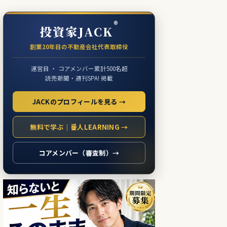
®
投資家JACK
創業20年目の不動産会社代表取締役
運営目 ・ コアメンバー累計500名超
読売新聞・週刊SPA! 掲載
JACKのプロフィールを見る →
無料で学ぶ｜番人LEARNING →
コアメンバー（審査制）→