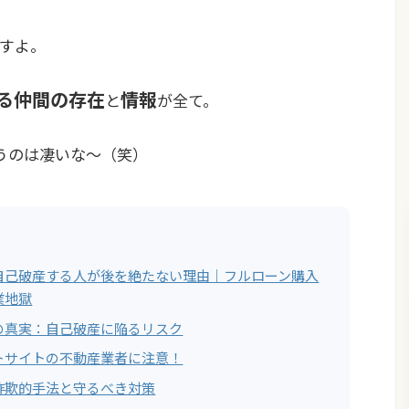
すよ。
る仲間の存在
情報
と
が全て。
うのは凄いな〜（笑）
自己破産する人が後を絶たない理由｜フルローン購入
業地獄
の真実：自己破産に陥るリスク
トサイトの不動産業者に注意！
詐欺的手法と守るべき対策