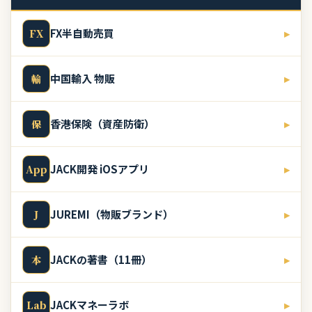
FX半自動売買
▸
FX
中国輸入 物販
▸
輸
香港保険（資産防衛）
▸
保
JACK開発 iOSアプリ
▸
App
JUREMI（物販ブランド）
▸
J
JACKの著書（11冊）
▸
本
JACKマネーラボ
▸
Lab