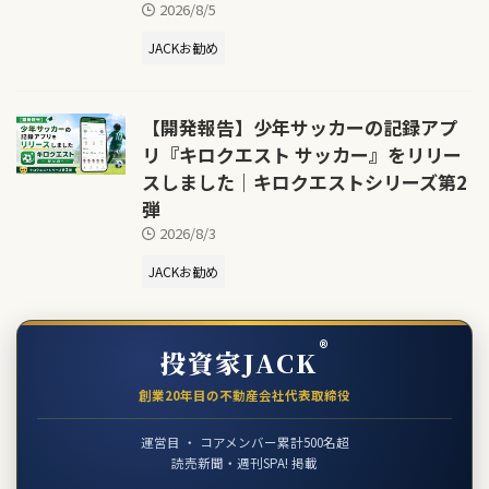
2026/8/5
JACKお勧め
【開発報告】少年サッカーの記録アプ
リ『キロクエスト サッカー』をリリー
スしました｜キロクエストシリーズ第2
弾
2026/8/3
JACKお勧め
®
投資家JACK
創業20年目の不動産会社代表取締役
運営目 ・ コアメンバー累計500名超
読売新聞・週刊SPA! 掲載