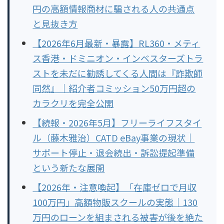
円の高額情報商材に騙される人の共通点
と見抜き方
【2026年6月最新・暴露】RL360・メティ
ス香港・ドミニオン・インベスターズトラ
ストを未だに勧誘してくる人間は『詐欺師
同然』｜紹介者コミッション50万円超の
カラクリを完全公開
【続報・2026年5月】フリーライフスタイ
ル（藤木雅治）CATD eBay事業の現状｜
サポート停止・退会続出・訴訟提起準備
という新たな展開
【2026年・注意喚起】「在庫ゼロで月収
100万円」高額物販スクールの実態｜130
万円のローンを組まされる被害が後を絶た