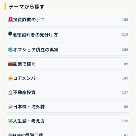
テーマから探す
投資詐欺の手口
169
🕵️
悪徳紹介者の見分け方
210
オフショア積立の真実
269
副業で稼ぐ
109
コアメンバー
149
不動産投資
127
日本株・海外株
60
人生論・考え方
235
HSBC香港口座
61