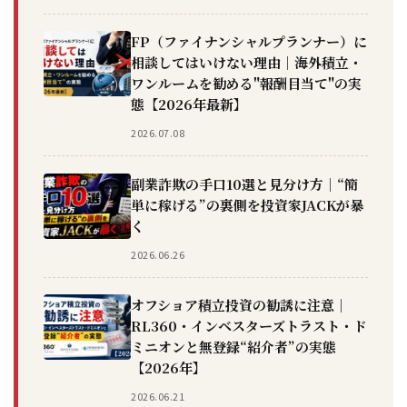
FP（ファイナンシャルプランナー）に
相談してはいけない理由｜海外積立・
ワンルームを勧める"報酬目当て"の実
態【2026年最新】
2026.07.08
副業詐欺の手口10選と見分け方｜“簡
単に稼げる”の裏側を投資家JACKが暴
く
2026.06.26
オフショア積立投資の勧誘に注意｜
RL360・インベスターズトラスト・ド
ミニオンと無登録“紹介者”の実態
【2026年】
2026.06.21