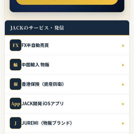
JACKのサービス・発信
FX半自動売買
▸
FX
中国輸入 物販
▸
輸
香港保険（資産防衛）
▸
保
JACK開発 iOSアプリ
▸
App
JUREMI（物販ブランド）
▸
J