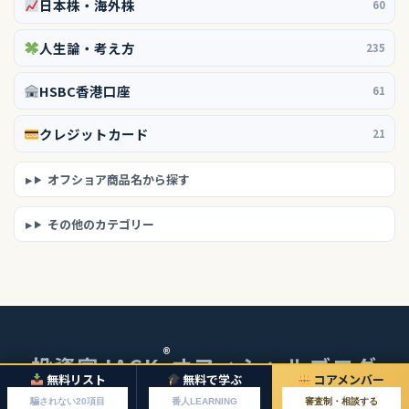
日本株・海外株
60
人生論・考え方
235
HSBC香港口座
61
クレジットカード
21
オフショア商品名から探す
その他のカテゴリー
®
投資家JACK
オフィシャルブログ
無料リスト
無料で学ぶ
コアメンバー
© 2026 投資家JACKオフィシャルブログ
騙されない20項目
番人LEARNING
審査制・相談する