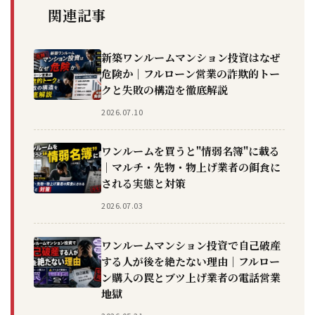
関連記事
新築ワンルームマンション投資はなぜ
危険か｜フルローン営業の詐欺的トー
クと失敗の構造を徹底解説
2026.07.10
ワンルームを買うと"情弱名簿"に載る
｜マルチ・先物・物上げ業者の餌食に
される実態と対策
2026.07.03
ワンルームマンション投資で自己破産
する人が後を絶たない理由｜フルロー
ン購入の罠とブツ上げ業者の電話営業
地獄