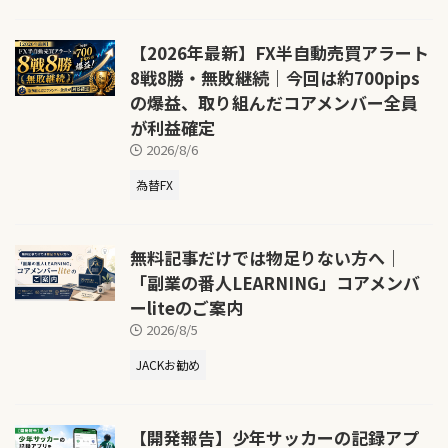
【2026年最新】FX半自動売買アラート
8戦8勝・無敗継続｜今回は約700pips
の爆益、取り組んだコアメンバー全員
が利益確定
2026/8/6
為替FX
無料記事だけでは物足りない方へ｜
「副業の番人LEARNING」コアメンバ
ーliteのご案内
2026/8/5
JACKお勧め
【開発報告】少年サッカーの記録アプ