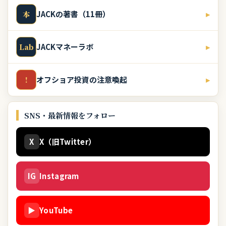
JACKの著書（11冊）
▸
本
JACKマネーラボ
▸
Lab
オフショア投資の注意喚起
▸
!
SNS・最新情報をフォロー
X
X（旧Twitter）
IG
Instagram
▶
YouTube