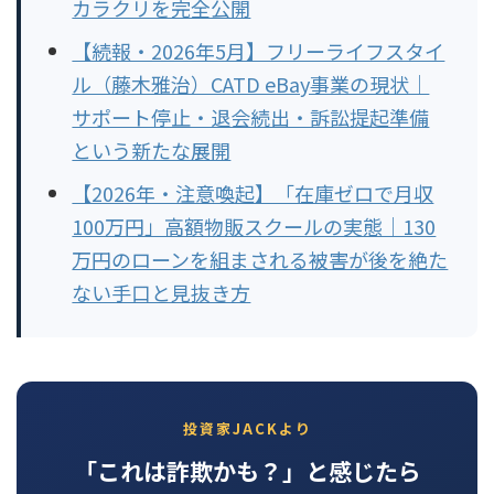
カラクリを完全公開
【続報・2026年5月】フリーライフスタイ
ル（藤木雅治）CATD eBay事業の現状｜
サポート停止・退会続出・訴訟提起準備
という新たな展開
【2026年・注意喚起】「在庫ゼロで月収
100万円」高額物販スクールの実態｜130
万円のローンを組まされる被害が後を絶た
ない手口と見抜き方
投資家JACKより
「これは詐欺かも？」と感じたら