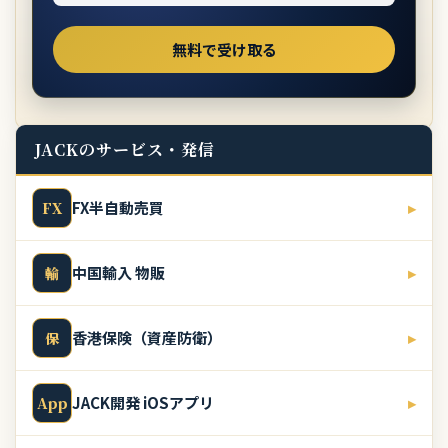
JACKのサービス・発信
FX半自動売買
▸
FX
中国輸入 物販
▸
輸
香港保険（資産防衛）
▸
保
JACK開発 iOSアプリ
▸
App