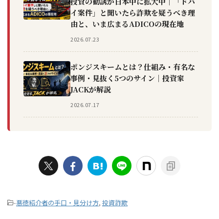
投資の勧誘が日本中に拡大中｜「ドバ
イ案件」と聞いたら詐欺を疑うべき理
由と、いま広まるADICOの現在地
2026.07.23
ポンジスキームとは？仕組み・有名な
事例・見抜く5つのサイン｜投資家
JACKが解説
2026.07.17
-
悪徳紹介者の手口・見分け方
,
投資詐欺