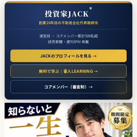
®
投資家JACK
創業20年目の不動産会社代表取締役
運営目 ・ コアメンバー累計500名超
読売新聞・週刊SPA! 掲載
JACKのプロフィールを見る →
無料で学ぶ｜番人LEARNING →
コアメンバー（審査制）→