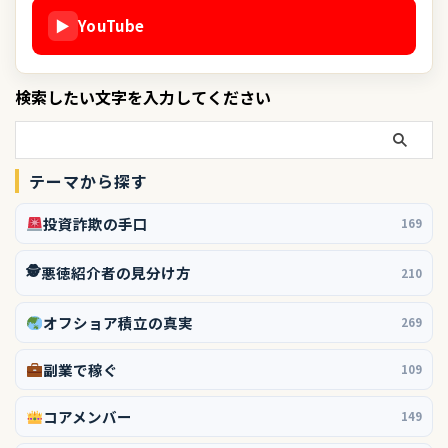
▶
YouTube
検索したい文字を入力してください
テーマから探す
投資詐欺の手口
169
🕵️
悪徳紹介者の見分け方
210
オフショア積立の真実
269
副業で稼ぐ
109
コアメンバー
149