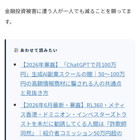
金融投資被害に遭う人が一人でも減ることを願ってま
す。
あわせて読みたい
【2026年暴露】「ChatGPTで月100万
円」生成AI副業スクールの闇｜50〜100万
円の高額情報商材に騙される人の共通点
と見抜き方
【2026年6月最新・暴露】RL360・メティ
ス香港・ドミニオン・インベスターズトラ
ストを未だに勧誘してくる人間は『詐欺師
同然』｜紹介者コミッション50万円超の