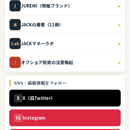
JUREMI（物販ブランド）
▸
J
JACKの著書（11冊）
▸
本
JACKマネーラボ
▸
Lab
オフショア投資の注意喚起
▸
!
SNS・最新情報をフォロー
X
X（旧Twitter）
IG
Instagram