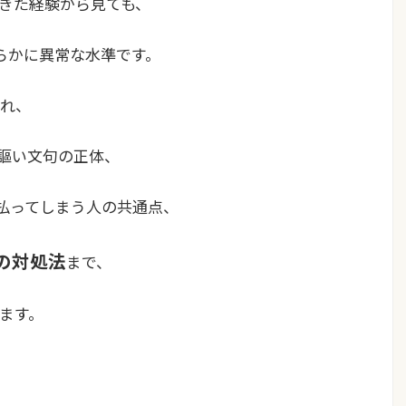
きた経験から見ても、
らかに異常な水準です。
れ、
いう謳い文句の正体、
支払ってしまう人の共通点、
の対処法
まで、
ます。