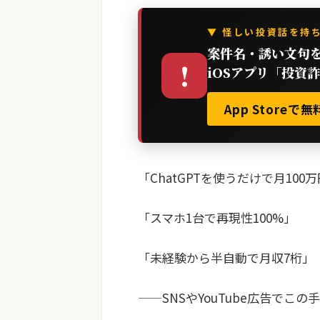
▼ 怪しい投資話を持
案件名・誘い文句
!
iOSアプリ「投資
App Store
「ChatGPTを使うだけで月100
「スマホ1台で再現性100%」
「未経験から半自動で月収7桁」
——SNSやYouTube広告で