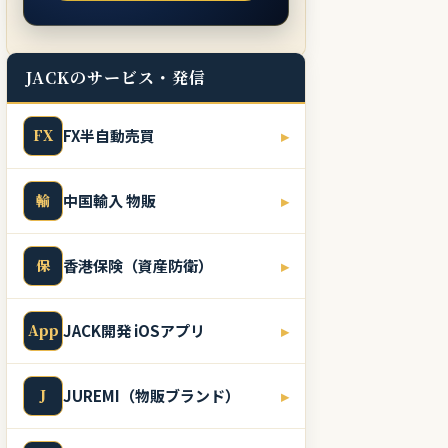
JACKのサービス・発信
FX
FX半自動売買
▸
輸
中国輸入 物販
▸
保
香港保険（資産防衛）
▸
App
JACK開発 iOSアプリ
▸
J
JUREMI（物販ブランド）
▸