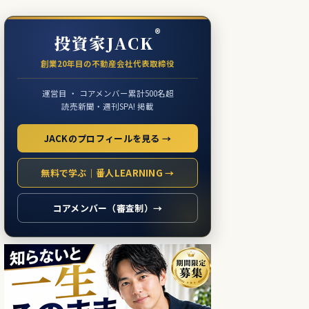
®
投資家JACK
創業20年目の不動産会社代表取締役
運営目 ・ コアメンバー累計500名超
読売新聞・週刊SPA! 掲載
JACKのプロフィールを見る →
無料で学ぶ｜番人LEARNING →
コアメンバー（審査制）→