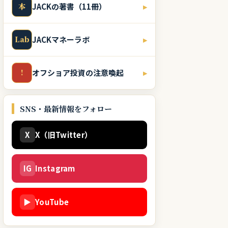
本
JACKの著書（11冊）
▸
Lab
JACKマネーラボ
▸
!
オフショア投資の注意喚起
▸
SNS・最新情報をフォロー
X
X（旧Twitter）
IG
Instagram
▶
YouTube