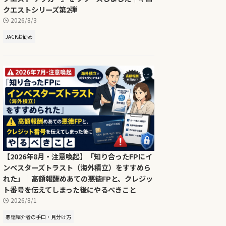
クエストシリーズ第2弾
2026/8/3
JACKお勧め
【2026年8月・注意喚起】「知り合ったFPにイ
ンベスターズトラスト（海外積立）をすすめら
れた」｜高額報酬めあての悪徳FPと、クレジッ
ト番号を伝えてしまった後にやるべきこと
2026/8/1
悪徳紹介者の手口・見分け方