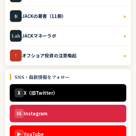
JACKの著書（11冊）
▸
本
JACKマネーラボ
▸
Lab
オフショア投資の注意喚起
▸
!
SNS・最新情報をフォロー
X
X（旧Twitter）
IG
Instagram
▶
YouTube