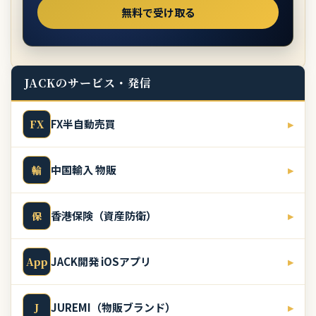
JACKのサービス・発信
FX半自動売買
▸
FX
中国輸入 物販
▸
輸
香港保険（資産防衛）
▸
保
JACK開発 iOSアプリ
▸
App
JUREMI（物販ブランド）
▸
J