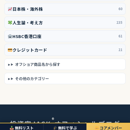
日本株・海外株
60
人生論・考え方
235
HSBC香港口座
61
クレジットカード
21
オフショア商品名から探す
その他のカテゴリー
®
投資家JACK
オフィシャルブログ
無料リスト
無料で学ぶ
コアメンバー