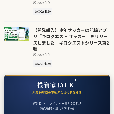
2026/8/5
JACKお勧め
【開発報告】少年サッカーの記録アプ
リ『キロクエスト サッカー』をリリー
スしました｜キロクエストシリーズ第2
弾
2026/8/3
JACKお勧め
®
投資家JACK
創業20年目の不動産会社代表取締役
運営目 ・ コアメンバー累計500名超
読売新聞・週刊SPA! 掲載