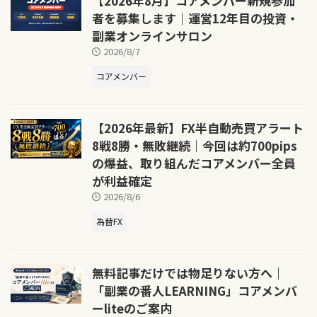
【2026年8月】コアメンバー新規参加
者を募集します｜運営12年目の投資・
副業オンラインサロン
2026/8/7
コアメンバー
【2026年最新】FX半自動売買アラート
8戦8勝・無敗継続｜今回は約700pips
の爆益、取り組んだコアメンバー全員
が利益確定
2026/8/6
為替FX
無料記事だけでは物足りない方へ｜
「副業の番人LEARNING」コアメンバ
ーliteのご案内