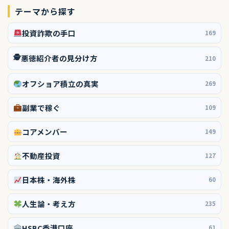
テーマから探す
投資詐欺の手口
169
🕵️
悪徳紹介者の見分け方
210
オフショア積立の真実
269
副業で稼ぐ
109
コアメンバー
149
不動産投資
127
日本株・海外株
60
人生論・考え方
235
HSBC香港口座
61