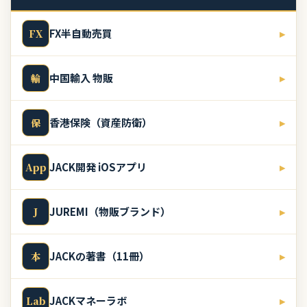
FX半自動売買
▸
FX
中国輸入 物販
▸
輸
香港保険（資産防衛）
▸
保
JACK開発 iOSアプリ
▸
App
JUREMI（物販ブランド）
▸
J
JACKの著書（11冊）
▸
本
JACKマネーラボ
▸
Lab