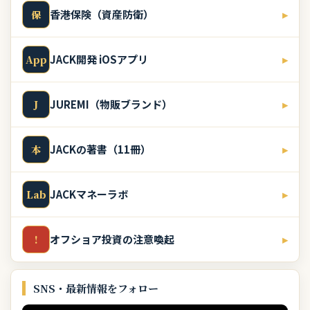
香港保険（資産防衛）
▸
保
JACK開発 iOSアプリ
▸
App
JUREMI（物販ブランド）
▸
J
JACKの著書（11冊）
▸
本
JACKマネーラボ
▸
Lab
オフショア投資の注意喚起
▸
!
SNS・最新情報をフォロー