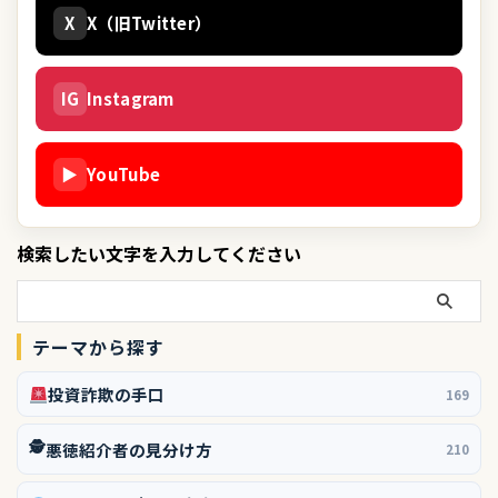
X
X（旧Twitter）
IG
Instagram
▶
YouTube
検索したい文字を入力してください
テーマから探す
投資詐欺の手口
169
🕵️
悪徳紹介者の見分け方
210