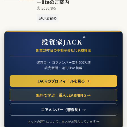
ーliteのご案内
2026/8/5
JACKお勧め
®
投資家JACK
創業20年目の不動産会社代表取締役
運営目 ・ コアメンバー累計500名超
読売新聞・週刊SPA! 掲載
JACKのプロフィールを見る →
無料で学ぶ｜番人LEARNING →
コアメンバー（審査制）→
ネットの評判について、本人がお答えしています →