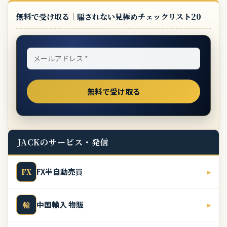
無料で受け取る｜騙されない見極めチェックリスト20
JACKのサービス・発信
FX半自動売買
▸
FX
中国輸入 物販
▸
輸